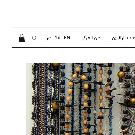
ات للزائرين
عن المركز
EN | עב | عر