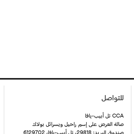
للتواصل
CCA تل أبيب-يافا
صالة العرض على إسم راحيل ويسرائل بولاك
صندوق البريد: 29818، تل أبيب-يافا، 6129702