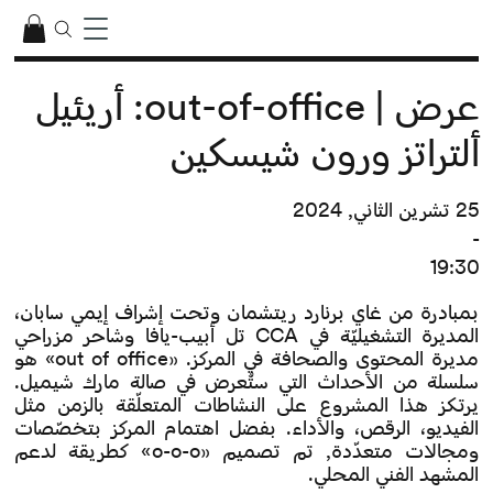
عرض | out-of-office: أريئيل
ألتراتز ورون شيسكين
25 تشرين الثاني, 2024
-
19:30
بمبادرة من غاي برنارد ريتشمان وتحت إشراف إيمي سابان،
المديرة التشغيليّة في CCA تل أبيب-يافا وشاحر مزراحي
مديرة المحتوى والصحافة في المركز. «out of office» هو
سلسلة من الأحداث التي ستُعرض في صالة مارك شيميل.
يرتكز هذا المشروع على النشاطات المتعلّقة بالزمن مثل
الفيديو، الرقص، والأداء. بفضل اهتمام المركز بتخصّصات
ومجالات متعدّدة, تم تصميم «o-o-o» كطريقة لدعم
المشهد الفني المحلي.