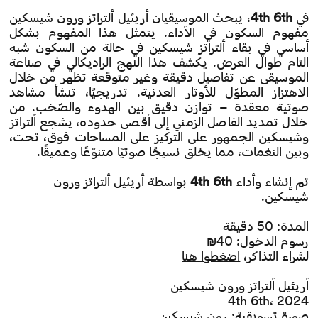
في
4th 6th
، يبحث الموسيقيان أريئيل ألتراتز ورون شيسكين
مفهوم السكون في الأداء. يتمثل هذا المفهوم بشكل
أساسي في بقاء ألتراتز شيسكين في حالة من السكون شبه
التام طوال العرض. يكشف هذا النهج الراديكالي في صناعة
الموسيقى عن تفاصيل دقيقة وغير متوقعة تظهر من خلال
الاهتزاز المطوّل للأوتار العدنية. تدريجيًا، تنشأ مشاهد
صوتية معقدة – توازن دقيق بين الهدوء والصّخب. من
خلال تمديد الفاصل الزمني إلى أقصى حدوده، يشجع ألتراتز
وشيسكين الجمهور على التركيز على المساحات فوق، تحت،
وبين النغمات، مما يخلق نسيجًا صوتيًا متنوّعًا وعميقًا.
تم إنشاء وأداء
4th 6th
بواسطة أريئيل ألتراتز ورون
شيسكين.
المدة: 50 دقيقة
رسوم الدخول: 40₪
لشراء التذاكر،
اضغطوا هنا
أريئيل ألتراتز ورون شيسكين
4th 6th، 2024
صورة تسويقية: رون شيسكين