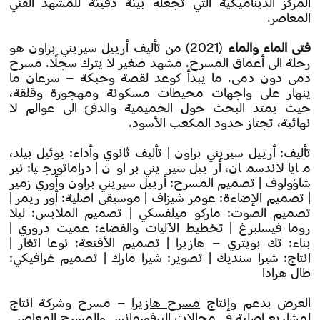
المركز الديناميكية التي تجعله بيئة دفيئة للمشهد الفني
المعاصر.
فتى الماء والماء
(2021) من تأليف أرييل سيريني براون هو
رحلة الى أعماق المسرح. مشهد صغير لا يترك سجلًا. مسرح
دمى دون دمى. ما يبدأ كوعد لقصة وحبكة – سرعان ما
ينهار على واجهات محيطات مسكونة ومهجورة وقلقة،
حيث يمتد البحث حول الحميمية والدفئ الى عوالم لا
نهائية، تجتاز حدود المكعب الأسود.
تأليف: أرييل سيريني براون | تأليف ثانوي وأداء: يوئيل بيلد،
مايا لاندسمان، أرييل سيريني براون | دراماتورجيا: نير
شاؤولوف | تصميم المسرح: أرييل سيريني براون وأوري زمير
| تصميم الإضاءة: عومر شيزاف | موسيقى اصلية: أور ريمر |
تصميم الصوت: ماركو ميلفسكي | تصميم الملابس: ليلا
روما فيسلبرغ | تخطيط الآليات والفضاء: عميت دروري |
بناء: تك بويتري – هازيرا | تصميم الأقنعة: نوعا اتغار |
انتاج: شيرا سنديك | تصوير: شيرا مارك | تصميم غرافيكي:
طال هرادا
العرض بدعم وإنتاج
مسرح هازيرا
– مسرح وشركة انتاج
لمشاريع اصلية في مجالات البرفورمانس والمسرح المعاصر.