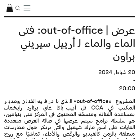
عرض | out-of-office: فتى
الماء والماء لـ أرييل سيريني
براون
20 شباط, 2024
-
20:00
المشروع «out-of-office» الذي بادر فيه الفنان ومدير
المكتب في CCA تل أبيب-يافا غاي برنارد رايخمان
بمساعدة الفنانة ومنسقة المحتوى في المركز منى بنيامين،
هو سلسلة برامج سيتم عرضها في صالة العرض متعددة
الغايات على اسم مارك شيميل والتي ترتكز حول ممارسات
متعلقة بالزمن كالفيديو والرقص والأداء، تماشيًا مع روح