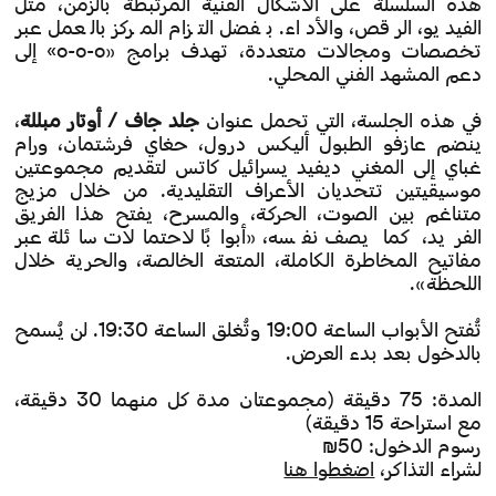
هذه السلسلة على الأشكال الفنية المرتبطة بالزمن، مثل
الفيديو، الرقص، والأداء. بفضل التزام المركز بالعمل عبر
تخصصات ومجالات متعددة، تهدف برامج «o-o-o» إلى
دعم المشهد الفني المحلي.
في هذه الجلسة، التي تحمل عنوان
جلد جاف / أوتار مبللة
،
ينضم عازفو الطبول أليكس درول، حغاي فرشتمان، ورام
غباي إلى المغني ديفيد يسرائيل كاتس لتقديم مجموعتين
موسيقيتين تتحديان الأعراف التقليدية. من خلال مزيج
متناغم بين الصوت، الحركة، والمسرح، يفتح هذا الفريق
الفريد، كما يصف نفسه، «أبوابًا لاحتمالات سائلة عبر
مفاتيح المخاطرة الكاملة، المتعة الخالصة، والحرية خلال
اللحظة».
تُفتح الأبواب الساعة 19:00 وتُغلق الساعة 19:30. لن يُسمح
بالدخول بعد بدء العرض.
المدة: 75 دقيقة (مجموعتان مدة كل منهما 30 دقيقة،
مع استراحة 15 دقيقة)
رسوم الدخول: 50₪
لشراء التذاكر،
اضغطوا هنا