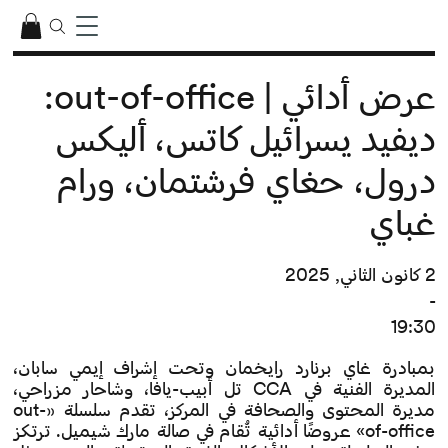
عرض أدائي | out-of-office:
ديفيد يسرائيل كاتس، أليكس
درول، حغاي فرشتمان، ورام
غباي
2 كانون الثاني, 2025
-
19:30
بمبادرة غاي برنارد رايخمان وتحت إشراف إيمي سابان،
المديرة الفنية في CCA تل أبيب-يافا، وشاحار مزراحي،
مديرة المحتوى والصحافة في المركز، تقدم سلسلة «out-
of-office» عروضًا أدائية تُقام في صالة مارك شيميل. ترتكز