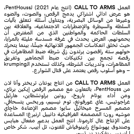
العمل
CALL TO ARMS
(انتج عام 2021) لـPentHouss،
هو عرض ادائي اشتراكي يدمج الرقص، والصوت، والضوء
وغيرها من الوسائل البصرية، ويتناول أسئلة تتعلق بآليات
السلطة والسيطرة والإضطرابات الاجتماعية، والعلاقة بين
السلطات الحاكمة والمواطنين الذي من المفترض أن
يحمونهم. العرض يحدث في غرفة مسدسة مليئة بالمرايا،
حيث تخلق انعكاسات الجمهور اللانهائية جيشًا، بينما يتحرك
حولهم ستة راقصون يرتدون زيّ شرطة ضبط المظاهرات في
رقصة تجمع بين تكتيكات ضبط الجماهير وتفريق
المظاهرات، وتدريبات الشرطة، وكذلك تستخدم الـkrumping
– وهو أسلوب رقص يعتمد على قتال الشوارع.
العمل
CALL TO ARMS
من انتاج يونتان تريختر وآنا لان
من PentHouss، بالتعاون مع مصمم الرقص إيكين برناي،
ومن أداء يوتام باروخ، رونين براونشطاين، هارئيل
غراجوتيس، غاي غورفونغ، توم نيسيم، وريخس يتسحاقي.
مصمم المسرح ميخائيل سابو؛ مصمم الإضاءة خاچاي
موشيه رون؛ المصممة الغرافيكية دانييل ارنبرغ؛ المساعدة
على الإنتاج غال كارمونا. انتج العمل بدعم مفعال هبايس
وصندوق يهوشواع رابينوفياش للفنون، تل أبيب. شكر خاص
لـ إيريس ريفكيند بن تسور.