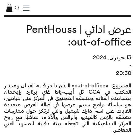
عرض ادائي | PentHouss
:out-of-office
13 حزيران, 2024
-
20:30
المشروع «out-of-office» الذي بادر فيه الفنان ومدير
المكتب في CCA تل أبيب-يافا غاي برنارد رايخمان
بمساعدة الفنانة ومنسقة المحتوى في المركز منى بنيامين،
هو سلسلة برامج سيتم عرضها في صالة العرض متعددة
الغايات على اسم مارك شيميل والتي ترتكز حول ممارسات
متعلقة بالزمن كالفيديو والرقص والأداء، تماشيًا مع روح
المركز الديناميكية التي تجعله بيئة دفيئة للمشهد الفني
المعاصر.