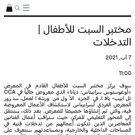
مختبر السبت للأطفال |
التدخلات
7 آب, 2021
-
11:00
سوف يركز مختبر السبت للأطفال القادم في المعرض
«أوغوستوس سرابيناس: ديانا» الذي معروض حالياً في CCA
تل ابيب-يافا. في الجزء الأول من ورشة العمل، سنزور
المعرض الفردي لـسرابيناس لاستكشاف الأعمال المعروضة
فيه، والتي تم إنشاؤها خصيصًا للمعرض. بعد ذلك، سننتقل
إلى المحور التعليمي للمركز، حيث سنراقب أعمال الفنانين
المعاصرين الذين تتكون أعمالهم من تدخلات فنية في
المساحات الداخلية والخارجية، وبمساعدتهم سنتعرف على