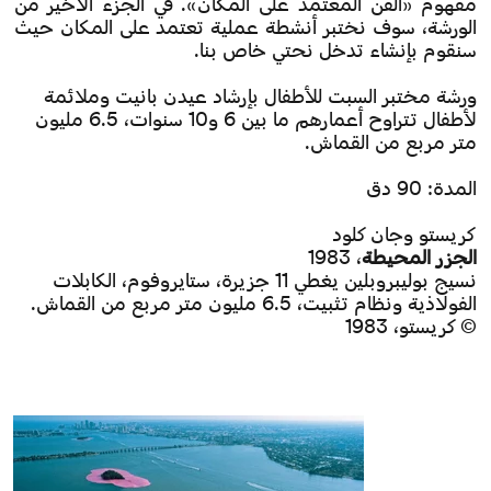
مفهوم «الفن المعتمد على المكان». في الجزء الأخير من
الورشة، سوف نختبر أنشطة عملية تعتمد على المكان حيث
سنقوم بإنشاء تدخل نحتي خاص بنا.
ورشة مختبر السبت للأطفال بإرشاد عيدن بانيت وملائمة
لأطفال تتراوح أعمارهم ما بين 6 و10 سنوات، 6.5 مليون
متر مربع من القماش.
المدة: 90 دق
كريستو وجان كلود
الجزر المحيطة
، 1983
نسيج بوليبروبلين يغطي 11 جزيرة، ستايروفوم، الكابلات
الفولاذية ونظام تثبيت، 6.5 مليون متر مربع من القماش.
© كريستو، 1983