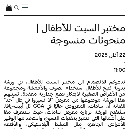
مختبر السبت للأطفال |
منحوتات منسوجة
22 آذار, 2025
-
11:00
ندعوكم للانضمام إلى مختبر السبت للأطفال، في ورشة
يدوية تتيح للأطفال استخدام الصوف والأقمشة ومجموعة
من الأغراض الصغيرة لابتكار قطع جدارية معقدة. تستلهم
هذا الورشة موضوعها من معرض "لا تسيروا في ظل أحد"
للفنانة آن سامات، المعروض حاليًّا في CCA تل أبيب-يافا.
ستُتفتح الورشة بزيارة معرض سامات، حيث سنتعرف معًا
على أعمالها التي تتميز بتقنيات النسيج، واستخدامها الوفير
للأغراض الجاهزة مثل المشط البلاستيكي، والأقنعة