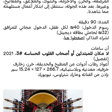
المرصعة، والخرز، والأحزمة، والشوك، والملاعق، والمفاتيح،
وغيرها. بعد هذه الجولة، سننتقل إلى ابتكار أعمال مستلهمة
مما شاهدنا.
المدة: 90 دقيقة
رسوم الدخول: 40₪ لكل طفل، الدخول مجاني للمرافق
(32₪ لحاملي بطاقة ديجيتل)
لشراء التذاكر،
اضغطوا هنا
.
آن سامات
لا مكان للمبتدئين أو أصحاب القلوب الحساسـة #3
، 2021
(تفصيل)
أعواد رطـان، أدوات من المطبـخ والحديقة، خرز، زخارف
خزفية، معدنية وبلاستيكية، 266.7 × 127 × 15.24 سم
بإذن من الفنانة ومارك شتراوس، نيويورك