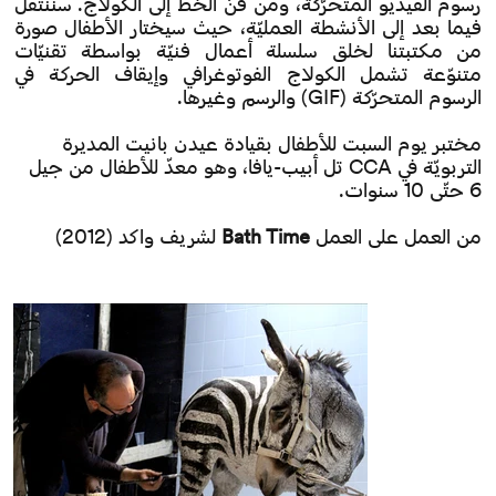
رسوم الفيديو المتحرّكة، ومن فنّ الخطّ إلى الكولاج. سننتقل
فيما بعد إلى الأنشطة العمليّة، حيث سيختار الأطفال صورة
من مكتبتنا لخلق سلسلة أعمال فنيّة بواسطة تقنيّات
متنوّعة تشمل الكولاج الفوتوغرافي وإيقاف الحركة في
الرسوم المتحرّكة (GIF) والرسم وغيرها.
مختبر يوم السبت للأطفال بقيادة عيدن بانيت المديرة
التربويّة في CCA تل أبيب-يافا، وهو معدّ للأطفال من جيل
6 حتّى 10 سنوات.
من العمل على العمل
Bath Time
لشريف واكد (2012)