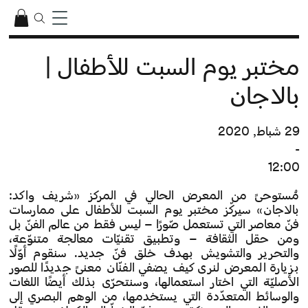
مختبر يوم السبت للأطفال |
بالاجان
29 شباط, 2020
-
12:00
مُستوحىً من المعرض الحالي في المركز «شريف واكد:
بالاجان» سيركّز مختبر يوم السبت للأطفال على ممارسات
فنّ معاصر التي تستعمل صّورًا – ليس فقط من عالم الفنّ بل
ومن حقل الثقافة – وتطبيق تقنيّات معالجة متنوّعة،
والتحرير والتشويش بهدف خلق فنّ جديد. سنقوم أوّلًا
بزيارة المعرض لنرى كيف يضفي الفنّان معنىً جديدًا للصور
الأصليّة التي اختار استعمالها، وسنتحرّى بذلك أيضًا اللغات
والوسائط المتعدّدة التي يستخدمها، من الوهم البصري إلى