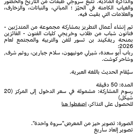
والذاكرة المادية. تتبع سروجي طبقات من التاريخ والحضور
والغياب الكامنة في الحيّز ؛ المباني، والنباتات، والزخارف،
والعلامات التي بقيت فيه.
تم إنشاء أعمال التطريز بمشاركة مجموعة من المتدرّبين -
فنانون شباب من طلاب وخريجي كليات الفنون - الفائزين
بمنحة ريفكيند بن تسور للفن والتربية والمجتمع لعام
2026:
رباب أبو سعدة، شيرلي مونيهون، سلام جبارين، روتم شرف,
وشاحر كوشت.
سيُقام الحديث باللغة العبرية.
المدة: 50 دقيقة
رسوم المشاركة: مشمولة في سعر الدخول إلى المركز (20
شيكل)
للحصول على التذاكر،
اضغطوا هنا
الصورة: تصوير حيز من المعرض"سروة واحدة".
تصوير إلعاد ساريغ