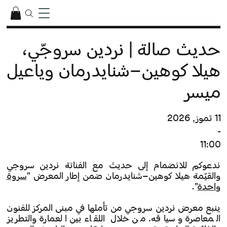
حديث صالة | نردين سروجّي٬
هيلا كوهين–شنايدرمان وياعيل
ميسر
11 تموز, 2026
-
11:00
ندعوكم للانضمام إلى حديث مع الفنانة نردين سروجي
والقيّمة هيلا كوهين–شنايدرمان ضمن إطار المعرض "
سروة
واحدة
".
ينبع معرض نردين سروجي من تأملها في مبنى المركز للفنون
المعاصرة وسياقه. من خلال اللقاء بين العمارة والتطريز