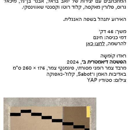
המתכתבים עם יצירות של יואב בראל, אבנר בן
־
גל, מיכאל
גרוס, פלורין מאקסה, קלוד רוטו וקסנטי שאווינסקי.
האירוע יתנהל בשפה האנגלית.
משך: 45 דק׳
דמי כניסה: חינם
להרשמה,
לחצו כאן
ראדוּ קוֹמשָה
הפשטה דיאמטרית ב׳
,
2024
מרבד צמר רומני מסורתי, פיגמנטֳי צמר, 175 × 260 ס"מ
באדיבות האמן ו־Sabot, קלוז'-נאפוקה
צילום: סטודיו YAP