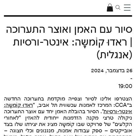
סיור עם האמן ואוצר התערוכה
| ראדוּ קוֹמשָה: אינטר-ורסיות
(אנגלית)
26 בדצמבר, 2024
-
19:00
הצטרפו אלינו לסיור וצפייה מוקדמת בתערוכה החדשה
ב
־
CCA: המרכז לאמנות עכשווית תל אביב, "
ראדוּ קוֹמשָה:
אינט
ר-ורסיות
". הסיור בהובלת האמן יחד עם אוצר התערוכה
ניקולה טרצי מקנה הזדמנות ייחודית להאזין "לאחורי
הקלעים" של פרויקט שבו קוֹמשָה מציג את יצירתו שלו בצד
אובייקטים – ספק עבודות אמנות, מנגנונים וכלי תצוגה –