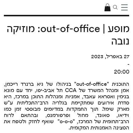
מופע | out-of-office: מוזיקה
נובה
27 באפריל, 2023
-
20:00
התוכנית "out-of-office" בניהולו של גיא ברנרד רייכמן,
אמן ומנהל המשרד של CCA תל אביב-יפו, יחד עם מונא
בנימין ואסראא עאבד, אמניות ומנהלות התוכן במרכז, היא
סדרת אירועים שמתקיימת בגלריה הרב־התכליתית ע"ש
מארק שימל. תוך התמקדות במדיומים מבוססי זמן כמו
וידיאו, סאונד, מחול ופרפורמנס, ובהתאם לרוח
הרב־תחומית של המרכז, "o-o-o" שואף לחזק ולטפח את
הסצינה האמנותית המקומית.