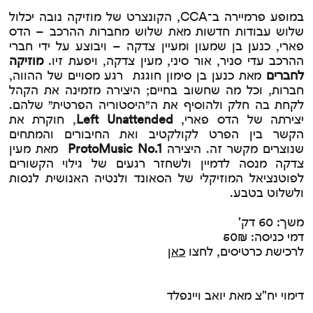
במופע פרמיירה ב־CCA, הקונצרט של מוזיקה נובה יכלול
שלוש עבודות חדשות מאת שלוש מחברות ההרכב – הדס
פארי, כנען בן שמעון ומעיין צדקה – ויבוצע על ידי חברי
ההרכב עדי סניר, אור סיני, מעין צדקה, ויפעת זיו.
מוזיקה
לחברים
מאת כנען בן סימון חוגגת רגע מסויים של ההווה,
חברות, וכל מה שחשוב בחיים; היצירה מזמינה את הקהל
לקחת בה חלק ולהוסיף את ה״היסטוריה הפרטית״ שלהם.
יצירתה של הדס פארי,
Left Unattended
, חוקרת את
הקשר בין הפרט לקולקטיב ואת החיבורים והמתחים
שנוצרים מקשר זה. היצירה
ProtoMusic No.1
מאת מעין
צדקה מנסה לדמיין ולשחזר רגעים של גילוי הקשורים
לפוטנציאל המוזיקלי של הסאונד ולנטיה האנושית לנסות
ולשלוט בטבע.
משך: 60 דק'
דמי כניסה: 50₪
לרכישת כרטיסים, לחצו
כאן
דימוי יח"צ מאת יואב ויינפלד