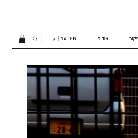
יקור
אודות
EN | עב | عر