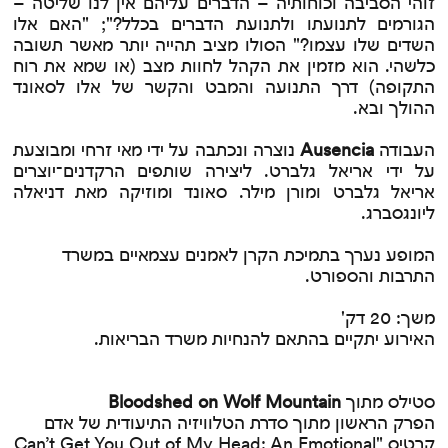
זוהי הסביבה וכוחותיה – הדברים עליהם אין לנו שליטה –
הגורמים לתנועתו ולתנועת הדברים בכלל?"; "האם אלו
השדים שלו עצמו?" הסולו מציב תהייה יותר מאשר תשובה
כלשהי. הוא מזמין את הקהל לחוות מצב (או שמא את רוח
התקופה) דרך התנועה והמבט והקשר של אלו לסאונד
ההולך ובא.
העבודה
Ausencia
נוצרה ונכתבה על ידי מאי זרחי ומבוצעת
על ידי אריאל גלברט. ליצירה שותפים הרקדנים־יוצרים
אריאל גלברט ומורן מילר. סאונד ומוזיקה מאת דניאלה
ליונגסברג.
המופע נערך בתמיכת הקרן לאמנים עצמאיים במשרד
התרבות והספורט.
משך: 20 דק'
האירוע יתקיים בהתאם להנחיות משרד הבריאות.
סטילס מתוך
Bloodshed on Wolf Mountain
הפרק הראשון מתוך סדרת הטלוויזיה התיעודית של אדם
קרטיס "Can’t Get You Out of My Head: An Emotional