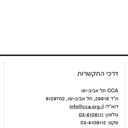
דרכי התקשרות
CCA תל אביב-יפו
ת"ד 29818, תל אביב-יפו, 6129702
דוא"ל:
info@cca.org.il
טלפון:
03-5106111
פקס: 03-5106112