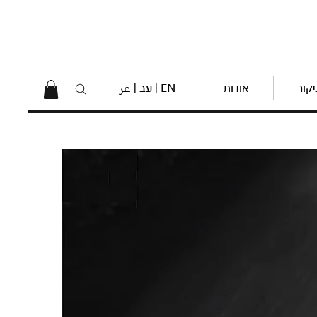
יקור
אודות
EN | עב | عر