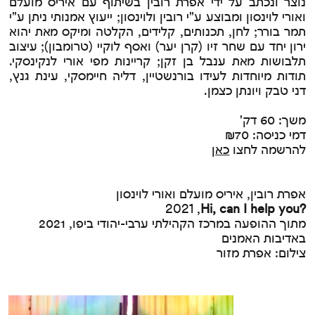
נוצר ונכתב על ידי אפרת רובין בשיתוף עם איריס מועלם
ואורי לוינסון ומבוצע ע"י רובין ולוינסון; ייעוץ אמנותי ניתן ע"י
תמר בורר; לחן, תכנותים, קלידים, הקלטה ומיקס מאת יהוא
ירון יחד עם שחר זיו (קרן יער) ואסף לוקיי (טרומבון); עיצוב
תלבושות מאת ענבל בן זקן; קריינות מפי אורי לנקינסקי.
תודות מיוחדות לעידו בורנשטיין, דליה חיימסקי, עינת גנץ,
דני טבק ויונתן כצמן.
משך: 60 דק'
דמי כניסה: ₪70
להרשמה לחצו
כאן
אפרת רובין, איריס מועלם ואורי לוינסון
2021 ,
Hi, can I help you?
מתוך ההופעה במרכז הקהילתי ערבי-יהודי ביפו, 2021
באדיבות האמנים
צילום: אפרת מזור