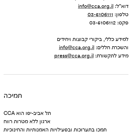
דוא"ל:
info@cca.org.il
טלפון:
03-5106111
פקס: 03-5106112
למידע כללי, ביקורי קבוצות ויחידים
והשכרת חללים:
info@cca.org.il
מידע לתקשורת:
press@cca.org.il
תמיכה
CCA תל אביב-יפו הוא
ארגון ללא מטרות רווח
תמכו בתערוכות ובפעילויות האמנותיות והחינוכיות