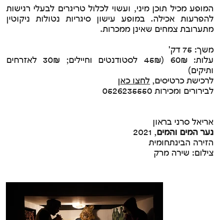
המופע מכיל תוכן מיני, ועשוי לכלול טריגרים לבעלי רגישות
להפרעות אכילה. במופע עישון סיגריות נטולות ניקוטין
מתערובת צמחים שאינן ממכרות.
משך: 75 דק'
עלות: 60₪ (45₪ לסטודנטים וחיילים; 30₪ לאזרחים
ותיקים)
לרכישת כרטיסים,
לחצו כאן
לבירורים ומכירות 0526235550
אריאל סרני בראון
נער המים והמים
, 2021
הזירה הבינתחומית
צילום: שירה מרק