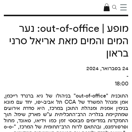
מופע | out-of-office: נער
המים והמים מאת אריאל סרני
בראון
24 בפברואר, 2024
-
18:00
התוכנית "out-of-office" בניהולו של גיא ברנרד רייכמן,
אמן ומנהל המשרד של CCA תל אביב-יפו, יחד עם מונא
בנימין אמנית ומנהלת התוכן במרכז, היא סדרת אירועים
שמתקיימת בגלריה הרב־התכליתית ע"ש מארק שימל. תוך
התמקדות במדיומים מבוססי זמן כמו וידיאו, סאונד, מחול
ופרפורמנס, ובהתאם לרוח הרב־תחומית של המרכז, "o-o-