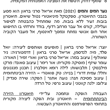
o" שואף לחזק ולטפח את הסצינה האמנותית המקומית.
נער המים והמים
(2021) מאת אריאל סרני בראון הוא מסע
בנבכי התיאטרון. ספקטקל מיניאטורי נטול שיאים. תיאטרון
בובות זעיר ללא בובות. מה שמתחיל כהבטחה לסיפור
ועלילה, קורס אל עבר מרחב רדוף, בודד וחרדתי בו החיפוש
אחר חום אנושי נמתח ונמסך לאינסוף, אל מעבר הקוביה
השחורה.
יוצר: אריאל סרני בראון | מופיעים ושותפים ליצירה: יואל
פלד, מיה לנדסמן, אריאל סרני בראון | דרמטורגיה: ניר
שאולוף | עיצוב במה: אריאל סרני בראון ואורי זמיר | תאורה:
עומר שיזף | מוסיקה מקורית: אור רימר | עיצוב סאונד: מרקו
מילבסקי | תלבושות: לילה רומא ויסלברג | תכנון מנגנונים
וחלל: עמית דרורי | בנייה: טק פואטרי – הזירה הבינתחומית
| עיצוב מסיכת תנה: נועה אתגר | הפקה: שירה סנדיק |
צילום: ילנה קווטני | עיצוב גרפי: טל הרדה
העבודה הופקה ונתמכה על־ידי
תיאטרון הזירה
הבינתתחומית
– תיאטרון ובית הפקה ליצירה מקורית
בתחומי הפרפורמנס והתיאטרון העכשווי.