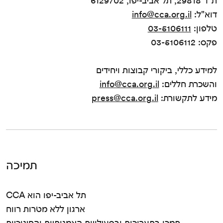
ת"ד 29818, תל אביב-יפו, 6129702
דוא"ל:
info@cca.org.il
טלפון:
03-5106111
פקס: 03-5106112
למידע כללי, ביקורי קבוצות ויחידים
והשכרת חללים:
info@cca.org.il
מידע לתקשורת:
press@cca.org.il
תמיכה
CCA תל אביב-יפו הוא
ארגון ללא מטרות רווח
תמכו בתערוכות ובפעילויות האמנותיות והחינוכיות