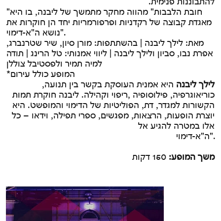
להתבוננות פנימית.
ע
"חובת הלבבות" מהווה מחקר מתמשך של ליבנה, בו היא
מאגדת קבוצה של רקדניות ופרפורמריות יחד הן חוקרות את
נושא ה"א-דימוי".
מאת: לילך ליבנה | בהשתתפות: מורן סיון, שיר שטרנברג,
אפרת נבו, סביון ולילך ליבנה | ליווי אמנותי: טל הרינג | תודה
למיה תמיר ולפסטיבל צוללן
*המופע כולל עירום
לילך ליבנה
היא
אמנית העוסקת בקשר בין תנועה,
כוריאוגרפיה, פילוסופיה ,ריפוי וקהילה. ליבנה חוקרת תמות
הקשורות למגדר, דת, הפוליטיות של הדימוי והמופשט. היא
יוצרת הופעות, הרצאות, מפגשים, ספרי תפילה, וידאו – כל
אלו במטרה להגיע אל
ה"א-דימוי".
משך המופע:
150 דקות