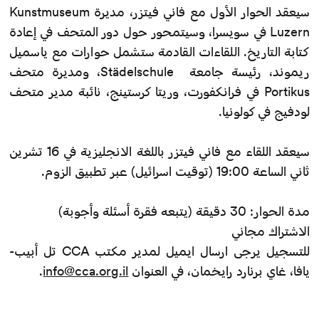
سيعقد الحوار الأول مع فاني فيتزر، مديرة Kunstmuseum
Luzern في سويسرا، وسيتمحور حول دور المتحف في إعادة
كتابة التاريخ. اللقاءات القادمة ستشمل حوارات مع ياسميل
ريموند، رئيسة جامعة Städelschule، ومديرة متحف
Portikus في فرانكفورت، وريتا كرستينج، نائبة مدير متحف
لودفيج في كولونيا.
سيعقد اللقاء مع فاني فيتزر باللغة الانجليزية في 16 تشرين
ثاني الساعة 19:00 (توقيت اسرائيل) عبر تطبيق الزوم.
مدة الحوار: 30 دقيقة (يتبعه فقرة أسئلة وأجوبة)
الاشتراك مجاني
للتسجيل يرجى ارسال ايميل لمدير مكتب CCA تل أبيب-
يافا، غاي برنارد رايخمان، في العنوان
info@cca.org.il
.