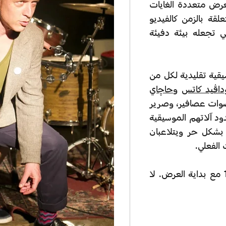
عرض متعددة الغايات
ة بالزمن كالفيديو
تي تجعله بيئة دفيئة
ية تقليدية لكل من
داڤيد كاتس
و
حاچاي
صوات عصافير، وصرير
 آلاتهم الموسيقية
بشكل حر ويتلاعبان
 الفعلي.
تفتح الأبواب في الساعة 18:45 وتغلق في الساعة 19:00 مع بداية العرض. لا