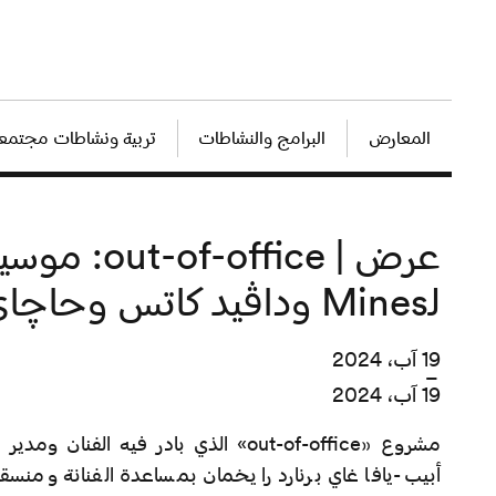
المعارض
البرامج والنشاطات
تربية ونشاطات مجتمعي
عرض | f-office
لـMines وداڤيد كاتس وحاچاي فرشتمان
19 آب، 2024
–
19 آب، 2024
أبيب-يافا غاي برنارد رايخمان بمساعدة الفنانة ومنسق