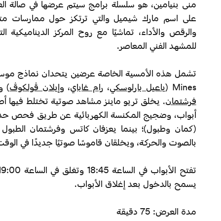
منى بنيامين، هو سلسلة برامج سيتم عرضها في صالة ال
على اسم مارك شيميل والتي ترتكز حول ممارسات متعلق
والرقص والأداء، تماشيًا مع روح المركز الديناميكية ال
للمشهد الفني المعاصر.
تشمل هذه الأمسية الخاصة عرضين يتحدان نماذج موسيق
Mines (
ياعيل بارلوسكي
،
رام غاباي
، و
إيلان ڤولكوڤ
) و
فرشتمان
. يخلق تريو ماينز مشاهد صوتية تختلط فيها أ
أبواب، وضجيج المكنسة الكهربائية عن طريق فحص حدود
(كمان وطبول)؛ بينما يعزفان كاتس وفرشتمان الطبول 
بالصوت والحركة، ويخلقان قاموسًا صوتيًا جديدًا في الوقت
يسمح بالدخول بعد إغلاق الأبواب.
مدة العرض: 75 دقيقة