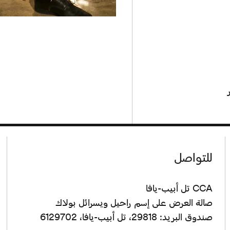
للتواصل
CCA تل أبيب-يافا
صالة العرض على إسم راحيل ويسرائل بولاك
صندوق البريد: 29818، تل أبيب-يافا، 6129702