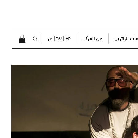
ات للزائرين
عن المركز
EN | עב | عر