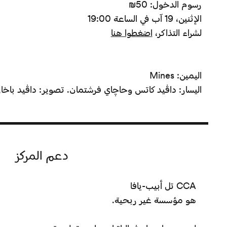
رسوم الدخول: 50₪
الإثنين، 19 آب في الساعة 19:00
لشراء التذاكر،
اضغطوا هنا
اليمين: Mines
اليسار: داڤيد كاتس وحاچاي فرشتمان. تصوير: داڤيد باخار
دعم المركز
CCA تل أبيب-يافا
هو مؤسسة غير ربحية.