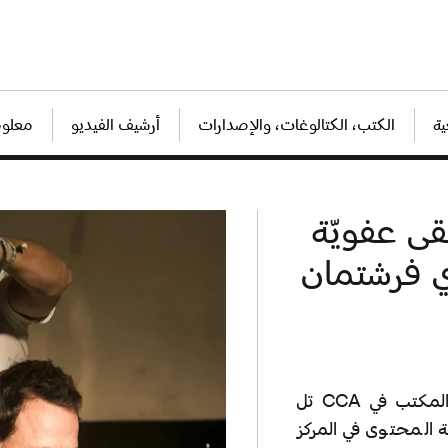
ة
الكتب، الكتالوغات، والإصدارات
أرشيف الفيديو
معلوم
out-o: موسيقى عفويّة
مشروع «out-of-office» الذي بادر فيه الفنان ومدير المكتب في CCA تل
ة المحتوى في المركز