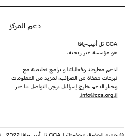
دعم المركز
CCA تل أبيب-يافا
هو مؤسسة غير ربحية.
لدعم معارضنا وفعالياتنا و برامج تعليمية مع
تبرعات معفاة من الضرائب، لمزيد من المعلومات
وخيار الدعم خارج إسرائيل يرجى التواصل بنا عبر
info@cca.org.il.
© جميع الحقوق محفوظة لCCA تل أبيب-يافا 2022. تم بناء هذا الموقع بفخر بواسطة