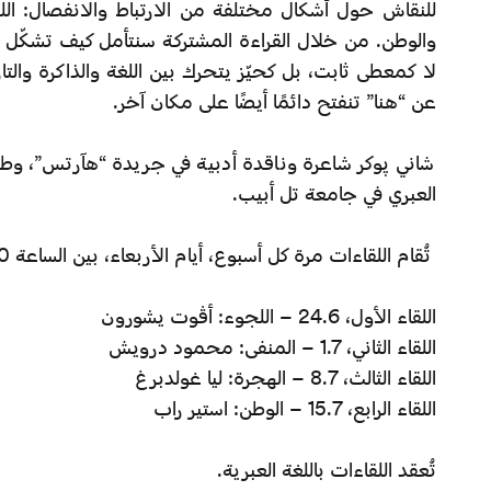
للنقاش حول أشكال مختلفة من الارتباط والانفصال: الل
والوطن. من خلال القراءة المشتركة سنتأمل كيف تشكّل 
لا كمعطى ثابت، بل كحيّز يتحرك بين اللغة والذاكرة والتا
عن “هنا” تنفتح دائمًا أيضًا على مكان آخر.
شاني پوكر شاعرة وناقدة أدبية في جريدة “هآرتس”، وطال
العبري في جامعة تل أبيب.
تُقام اللقاءات مرة كل أسبوع، أيام الأربعاء، بين الساعة 20:00-18:30.
اللقاء الأول، 24.6 – اللجوء: أڤوت يشورون
اللقاء الثاني، 1.7 – المنفى: محمود درويش
اللقاء الثالث، 8.7 – الهجرة: ليا غولدبرغ
اللقاء الرابع، 15.7 – الوطن: استير راب
تُعقد اللقاءات باللغة العبرية.