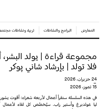
المعارض
البرامج والنشاطات
تربية ونشاطات مجتمعي
مجموعة قراءة | يولد البشر، أ
فلا تولد | بإرشاد شاني پوكر
24 حزيران، 2026
–
15 تموز، 2026
في هذه السلسلة سنقرأ أعمال لأربعة شعراء: أڤوت يش
ليا غولدبرغ وأستير راب. سيُخصَّص كل لقاء لأعمال أح