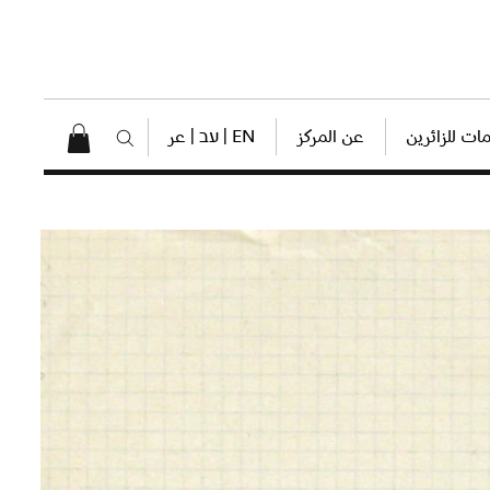
ات للزائرين
عن المركز
EN | עב | عر