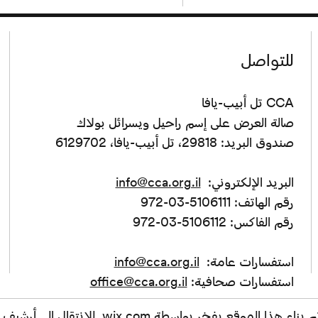
للتواصل
CCA تل أبيب-يافا
صالة العرض على إسم راحيل ويسرائل بولاك
صندوق البريد: 29818، تل أبيب-يافا، 6129702
البريد الإلكتروني:
info@cca.org.il
رقم الهاتف: 5106111-03-972
رقم الفاكس: 5106112-03-972
استفسارات عامة:
info@cca.org.il
استفسارات صحافية:
office@cca.org.il
wix.com
. للانتقال إلى أرشي