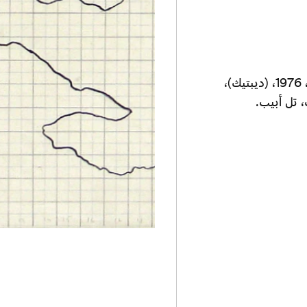
تمرين في المنظور: البحر الميت، منظر طبيعي من الأردن، 1976، (ديبتيك)،