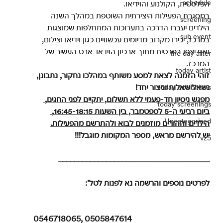
schedule
הפלסטית, הקולנוע והוידיאו.
במסגרת הפעילות היצירתית השוטפת במהלך השנה 
screening
הילדים יעברו הדרכה בתערוכות המתחלפות שמוצגות 
sub event
במרכז, יכירו מקרוב מדיומים עכשוויים כגון וידיאו וצילום, 
ואף יצפו בסרטים מתוך ארכיון הוידאו-ארט העשיר של 
the day after
המרכז.
today artist
זוהי הזמנה לצאת למסע משותף במהלכו נחקור, נתבונן, 
נשאל שאלות וניצור יחד!
today exhibitions
מפגש ניסיון חד-פעמי ללא תשלום, יתקיים לפני החגים, 
today screenings
ביום רביעי ה-5 לספטמבר, בין השעות 16:45-18:15, 
Uncategorized
הילדים וההורים מוזמנים לבוא ולהתרשם מהפעילות.
יש להירשם מראש, מספר המקומות מוגבל!!!
vz5
______________________________________
לפרטים נוספים והרשמה נא לפנות לטל’: 
0546718065, 0505847614