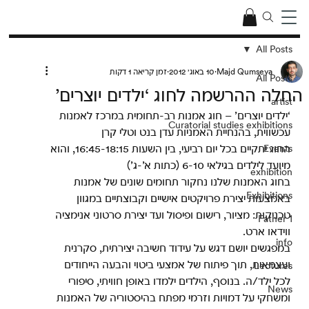
All Posts
Majd Qumseya
10 באוג׳ 2012
זמן קריאה 1 דקות
All Posts
החלה ההרשמה לחוג ‘ילדים יוצרים’
artist
‘ילדים יוצרים’ – חוג אמנות רב-תחומית במרכז לאמנות 
Curatorial studies exhibitions
עכשווית, בהנחיית האמניות עדן בנט וטלי קרן
החוג יתקיים בכל יום רביעי, בין השעות 16:45-18:15, והוא 
Events
מיועד לילדים בגילאי 6-10 (כתות א’-ג’)
exhibition
בחוג האמנות שלנו נחקור תחומים שונים של אמנות 
Exhibitions
באמצעות יצירת פרויקטים אישיים וקבוצתיים במגוון 
טכניקות: מציור, רישום ופיסול ועד יצירת סרטוני אנימציה 
Father 1
ווידאו ארט.
info
במפגשים יושם דגש על עידוד חשיבה יצירתית, סקרנית 
ועצמאית, תוך פיתוח של אמצעי ביטוי והבעה הייחודים 
Lectures
לכל ילד/ה. בנוסף, הילדים ילמדו באופן חוויתי, סיפורי 
News
ומשחקי על דמויות וזרמי מפתח בהיסטוריה של האמנות 