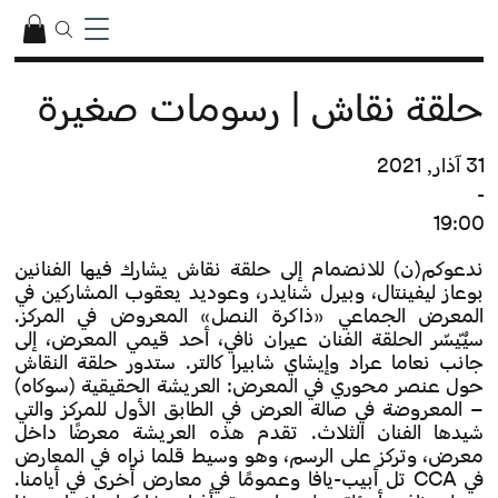
حلقة نقاش | رسومات صغيرة
31 آذار, 2021
-
19:00
ندعوكم(ن) للانضمام إلى حلقة نقاش يشارك فيها الفنانين
بوعاز ليفينتال، وبيرل شنايدر، وعوديد يعقوب المشاركين في
المعرض الجماعي «ذاكرة النصل» المعروض في المركز.
سيُيّسّر الحلقة الفنان عيران نافي، أحد قيمي المعرض، إلى
جانب نعاما عراد وإيشاي شابيرا كالتر. ستدور حلقة النقاش
حول عنصر محوري في المعرض: العريشة الحقيقية (سوكاه)
– المعروضة في صالة العرض في الطابق الأول للمركز والتي
شيدها الفنان الثلاث. تقدم هذه العريشة معرضًا داخل
معرض، وتركز على الرسم، وهو وسيط قلما نراه في المعارض
في CCA تل أبيب-يافا وعمومًا في معارض أخرى في أيامنا.