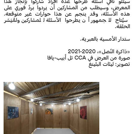
سيتلو نافي أسئلة طرحها عدة أفراد شاركوا بإنجاز هذا
المعرض، وسيطلب من المشاركين أن يردوا بردّ فوري على
هذه الأسئلة، وقد ينجم عن هذا حوارات غير متوقعة.
سيُتاح للجمهور أن يطرحوا الأسئلة للمشاركين ولمُيَسّر
الحلقة.
ستدار الأمسية بالعبرية.
«ذاكرة النّصل»، 2020-2021
صورة من العرض في CCA تل أبيب-يافا
تصوير: ليئات البلينغ