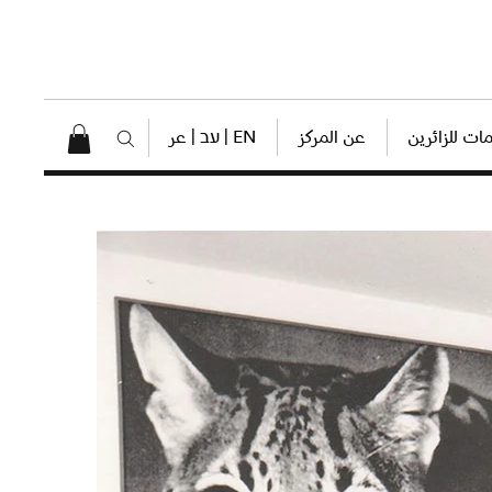
ات للزائرين
عن المركز
EN | עב | عر