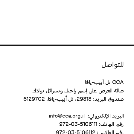
للتواصل
CCA تل أبيب-يافا
صالة العرض على إسم راحيل ويسرائل بولاك
صندوق البريد: 29818، تل أبيب-يافا، 6129702
البريد الإلكتروني:
info@cca.org.il
رقم الهاتف: 5106111-03-972
رقم الفاكس: 5106112-03-972