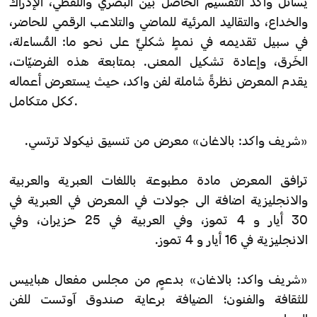
يُسائل واكد التقسيم الحاصل بين البصري واللفظي، الإدراك
والخداع، والتقاليد المرئية للماضي والتلاعب الرقمي للحاضر،
في سبيل تقديمه في نمطٍ شكليٍّ على نحو ما: المُساءلة،
الخَرق، وإعادة تشكيل المعنى. بمتابعة هذه الفرضيّات،
يقدم المعرض نظرةً شاملة لفن واكد، حيث يستعرض أعماله
ككل متكامل.
«شريف واكد: بالاغان» معرض من تنسيق نيكولا ترتسي.
ترافق المعرض مادة مطبوعة باللغات العبرية والعربية
والانجليزية اضافة الى جولات في المعرض في العبرية في
30 أيار و 4 تموز، وفي العربية في 25 حزيران، وفي
الانجليزية في 16 أيار و 4 تموز.
«شريف واكد: بالاغان» بدعمٍ من مجلس مفعال هباييس
للثقافة والفنون؛ الضيافة برعاية صندوق آوتست للفن