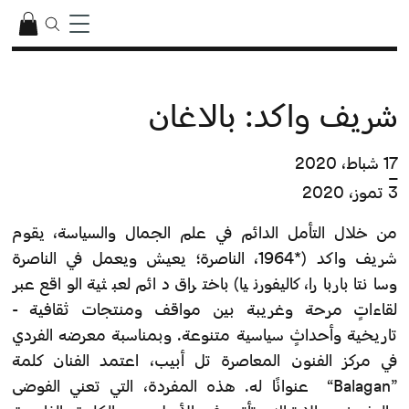
شريف واكد: بالاغان
17 شباط، 2020
–
3 تموز، 2020
من خلال التأمل الدائم في علم الجمال والسياسة، يقوم
شريف واكد (*1964، الناصرة؛ يعيش ويعمل في الناصرة
وسانتا باربارا، كاليفورنيا) باختراق دائم لعبثية الواقع عبر
لقاءاتٍ مرحة وغريبة بين مواقف ومنتجات ثقافية -
تاريخية وأحداثٍ سياسية متنوعة. وبمناسبة معرضه الفردي
في مركز الفنون المعاصرة تل أبيب، اعتمد الفنان كلمة
”Balagan“ عنوانًا له. هذه المفردة، التي تعني الفوضى