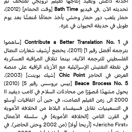
أحدثه داعش ويعيد إنتاجها كفيلم ترويجي لمتحف تمّ
تحديثه الآن ,في فيديو
Bath Time
[وقت الحمام] (2012)،
حمار يلعب دور حمار وحشي يأخذ حمامًّا مُنعشًا بعد يوم
طويل في حديقة الحيوان في غزة.
في
Contribute a Better Translation No. 1
[ساهموا
بترجمة أفضل رقم 1] (2011)، يخضع أرشيف شعارات النضال
الفلسطيني للترجمة الآلية، بينما تتلاقى المراقبة العسكرية
في نقطة التفتيش الإسرائيلية مع الأزياء الراقية على منصة
العرض في الحاجز
Chic Point
[شيك بوينت] (2003).
No. 5
Beace Brocess
[بيس بروسس رقم 5] (2010)
يحول مشهدًا مُصوّرًا من محادثات السلام في كامب ديفيد II
2000 الى زمن الفيلم الصامت، في حين أن اتفاقيات أوسلو
في التسعينيات تقابل فسيفساء البلاط من الخلافة الأموية
في القرن الثامن [الخلافة الأموية] في سلسلة الأعمال
«Jericho First» [أريحا أولا] (من 2002 وحتى الحاضر). في