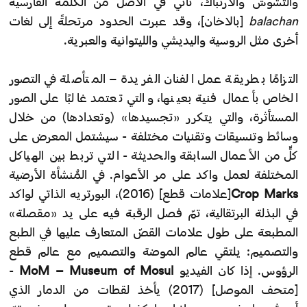
والتشوش والارتباك، تأتي في الأصل من الكلمة الفارسية
balachan
[بالاخان]، وقد عبرت الحدود مرتحلةً إلى لغات
أخرى مثل الروسية واليديشي والليتوانية والعبرية.
التزامًا بطريقة عمل الفنان الفريدة – المتأصلة في التصور
الخاص بأعمال فنية بعينها، والتي تعتمد غالبًا على الصور
المستأثرة، والتي يتكرر «تجسيدها» (وتعدادها) من خلال
وسائط وتنسيقات وتقنيات مختلفة - سيشتمل المعرض على
كلٍّ من الأعمال السابقة والحديثة - التي تربط بين الهياكل
المختلفة لعمل واكد على مر الأعوام. في المُنشأة الأرضية
Crop Marks
[علامات قطع] (2016)، البورتريه الذاتي لواكد
في البذلة البرتقالية، تمّ فصل الرقبة فيه على يد «مقصلة»
المطبعة على طول علامات القصّ المتعارف عليها في الطبع
والتصميم: يلتقي عالم الموضة والتصميم مع عالم قطع
الرؤوس. إذا كان الفيديو
MoM – Museum of Mosul
-
[متحف الموصل] (2017) يأخذ لقطات من الدمار الذي