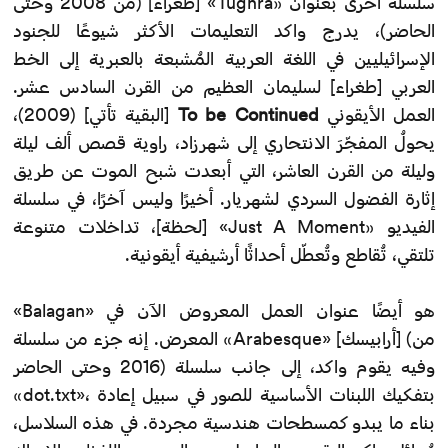
سلسلة أخرى بعنوان «Tughra» [طغراء] (من 2008 وحتى
الحاضر)، يدرج واكد التعليمات الأكثر شيوعًا للجنود
الإسرائيليين في اللغة العربية المُشبعة بالعبرية إلى الخط
العربي [طغراء] لسليمان العظيم من القرن السادس عشر.
العمل الأيقوني
To be Continued
[البقية تأتي] (2009)،
يحولُ المفجّرَ الانتحاري إلى شهرزاد، راوية قصص ألف ليلة
وليلة من القرن العاشر، التي أبعدت شبح الموت عن طريق
إثارة الفضول السردي لشهريار. أخيرًا وليس آخرًا، في سلسلة
الفيديو «Just A Moment» [لحظة]، تداخلات متنوعة
تلتقي، تُقاطع وتُعطّل أحداثًا أرشيفية أيقونية.
«Balagan» هو أيضًا عنوان العمل المعروض الآن في
المعرض. إنه جزء من سلسلة «Arabesque» [أرابيسك] (من
2016 وحتى الحاضر) وفيه يقوم واكد، إلى جانب سلسلة
«dot.txt»، بتفكيك اللبنات الأساسية للصور في سبيل إعادة
بناء ما يبدو كمسطحات هندسية مجردة. في هذه السلاسل،