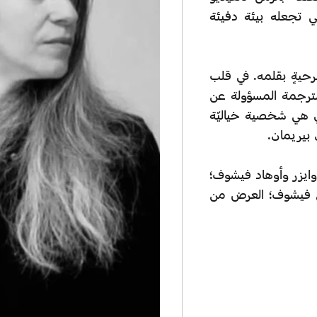
تي تجعله بيئة دفيئة
يةٍ بقلمه. في قلب
ترجمة المسؤولة عن
ي هي شخصية خياليّة
 بيريمان.
ايزر وأوهاد فيشوف؛
 فيشوف؛ العرض من