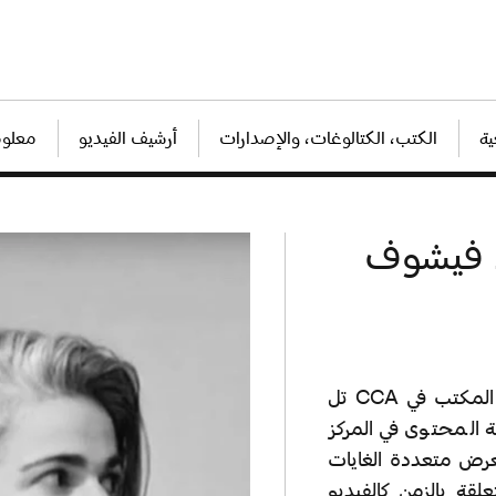
ة
الكتب، الكتالوغات، والإصدارات
أرشيف الفيديو
معلوم
المشروع «out-of-office» الذي بادر فيه الفنان ومدير المكتب في CCA تل
ة المحتوى في المركز
عرض متعددة الغايات
ة بالزمن كالفيديو