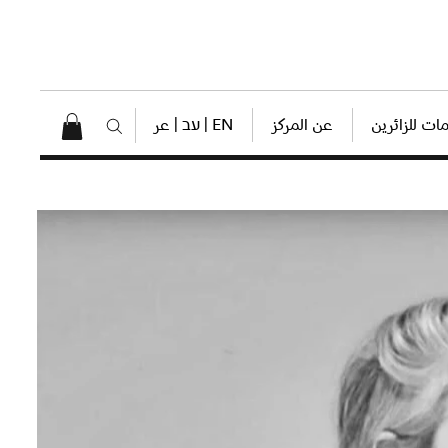
ات للزائرين
عن المركز
EN | עב | عر