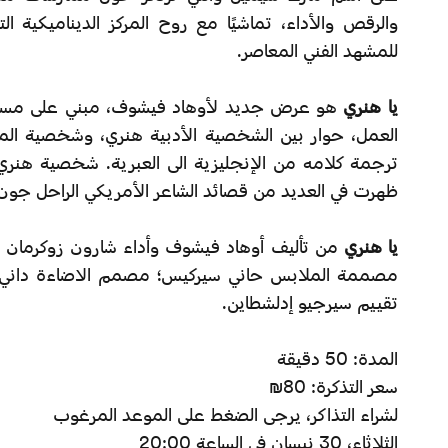
والرقص والأداء، تماشيًا مع روح المركز الديناميكية ال
للمشهد الفني المعاصر.
يا هنري
هو عرض جديد لأوهاد فيشوف، مبني على مسرح
العمل، حوار بين الشخصية الأدبية هنري، وشخصية الم
ترجمة كلامه من الإنجليزية الى العبرية. شخصية هنر
ظهرت في العديد من قصائد الشاعر الأمريكي الراحل جون
يا هنري
من تأليف أوهاد فيشوف وأداء شارون زوكرمان و
مصممة الملابس حاني سيركيس؛ مصمم الاضاءة داني
تقييم سيرجيو إدلشطاين.
المدة: 50 دقيقة
سعر التذكرة: 80₪
لشراء التذاكر، يرجى الضغط على الموعد المرغوب
الثلاثاء، 30 نيسان في الساعة 20:00