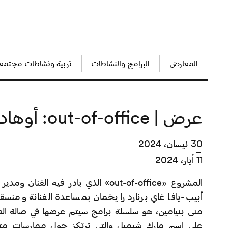
المعارض
البرامج والنشاطات
تربية ونشاطات مجتمعي
عرض | out-of-office: أوهاد فيشوف
30 نيسان، 2024
–
11 أيار، 2024
أبيب-يافا غاي برنارد رايخمان بمساعدة الفنانة ومنسق
منى بنيامين، هو سلسلة برامج سيتم عرضها في صالة ال
على اسم مارك شيميل والتي ترتكز حول ممارسات متعلق