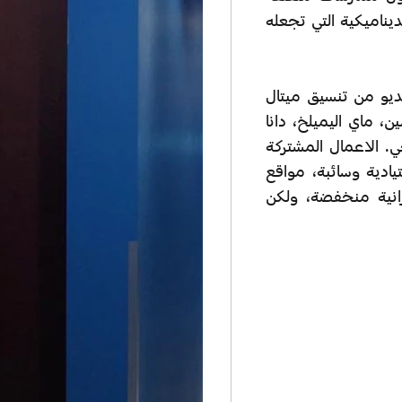
ديناميكية التي تجعله
و من تنسيق ميتال
ن، ماي اليميلخ، دانا
. الاعمال المشتركة
يادية وسائبة، مواقع
انية منخفضة، ولكن