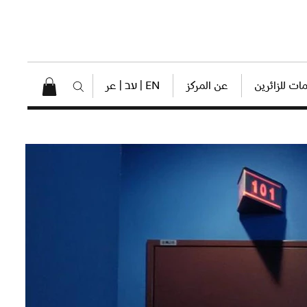
ات للزائرين
عن المركز
EN | עב | عر