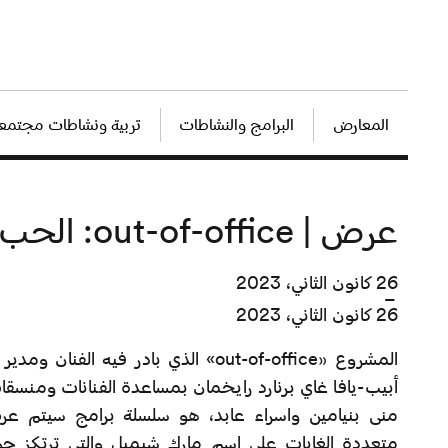
المعارض
البرامج والنشاطات
تربية ونشاطات مجتمعي
عرض | out-of-office: الحب والكذب
26 كانون الثاني، 2023
–
26 كانون الثاني، 2023
المشروع «out-of-office» الذي بادر فيه الفنان ومدير المكتب في CCA
أبيب-يافا غاي برنارد رايخمان بمساعدة الفنانات ومنسقا
منى بنيامين واسراء عابد، هو سلسلة برامج سيتم عر
متعددة الغايات على اسم مارك شيميل والتي ترتكز ح