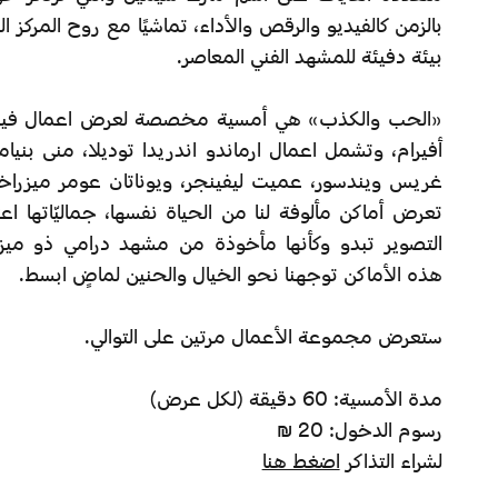
بالزمن كالفيديو والرقص والأداء، تماشيًا مع روح المركز ال
بيئة دفيئة للمشهد الفني المعاصر.
«الحب والكذب» هي أمسية مخصصة لعرض اعمال فيدي
أفيرام، وتشمل اعمال ارماندو اندريدا توديلا، منى بنيامي
غريس ويندسور، عميت ليفينجر، ويوناتان عومر ميزراخي
تعرض أماكن مألوفة لنا من الحياة نفسها، جماليّاتها اعت
التصوير تبدو وكأنها مأخوذة من مشهد درامي ذو ميز
هذه الأماكن توجهنا نحو الخيال والحنين لماضٍ ابسط.
ستعرض مجموعة الأعمال مرتين على التوالي.
مدة الأمسية: 60 دقيقة (لكل عرض)
رسوم الدخول: 20 ₪
لشراء التذاكر
اضغط هنا