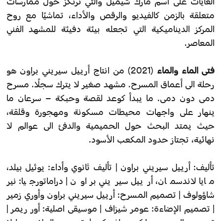
الغايات على اسم مارك شيميل والتي ترتكز حول ممارسات
متعلقة بالزمن كالفيديو والرقص والأداء، تماشيًا مع روح
المركز الديناميكية التي تجعله بيئة دفيئة للمشهد الفني
المعاصر.
فتى الماء والماء
(2021) من انتاج أرييل سيريني براون هو
رحلة الى أعماق المسرح. مشهد صغير لا يترك سجلًا. مسرح
دمى دون دمى. ما يبدأ كوعد لقصة وحبكة – سرعان ما
ينهار على واجهات محيطات مسكونة ومهجورة وقلقة،
حيث يمتد البحث حول الحميمية والدفئ الى عوالم لا
نهائية، تجتاز حدود المكعب الأسود.
تأليف: أرييل سيريني براون | تأليف ثانوي وأداء: يوئيل بيلد،
مايا لاندسمان، أرييل سيريني براون | دراماتورجيا: نير
شاؤولوف | تصميم المسرح: أرييل سيريني براون وأوري زمير
| تصميم الإضاءة: عومر شيزاف | موسيقى اصلية: أور ريمر |