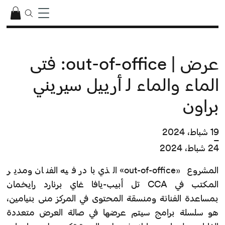
عرض | out-of-office: فتى
الماء والماء لـ أرييل سيريني
براون
19 شباط، 2024
–
24 شباط، 2024
المشروع «out-of-office» الذي بادر فيه الفنان ومدير
المكتب في CCA تل أبيب-يافا غاي برنارد رايخمان
بمساعدة الفنانة ومنسقة المحتوى في المركز منى بنيامين،
هو سلسلة برامج سيتم عرضها في صالة العرض متعددة