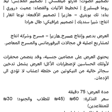
تصميم الصوت: ماركو ميلفسكي | تصميم الملابس: ليلا
روما فيسلبرغ | تخطيط الآليات والفضاء: عميت دروري |
بناء: تك بويتري – هازيرا | تصميم الأقنعة: نوعا اتغار |
انتاج: شيرا سنديك | تصميم غرافيكي: طال هرادا
العرض بدعم وإنتاج
مسرح هازيرا
– مسرح وشركة انتاج
لمشاريع اصلية في مجالات البرفورمانس والمسرح المعاصر.
يحتوي العرض على مضامين جنسية، وقد يتضمن محفزات
لأولئك الحساسين لإضطرابات الأكل؛ العرض يشمل تدخين
سجائر خالية من النيكوتين من خلطة اعشاب لا تؤدي الى
الإدمان.
مدة العرض: 75 دقيقة
سعر التذكرة: 60₪ (45₪ للطلاب والجنود؛ 30₪
للمتقاعدين)