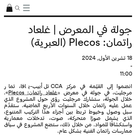
جولة في المعرض | غلعاد
راتمان: Plecos (العبرية)
18 تشرين الأول, 2024
-
11:00
انضموا إلى القيّمة في مركز CCA تل أبيب-يافا، تمار
مرجليت، في جولة في معرض
«
غلعاد راتمان: Plecos
»
.
خلال الجولة، ستشارك مرجليت رؤى حول المشروع الذي
عمل عليه راتمان خلال السنوات الأربع الماضية. ستقدّم
سبل وصول وخيوط تربط بين أجزاء هذا التركيب المتنوع،
الذي يشمل صورًا متحركة، صوت، تدخلات معمارية
واستكشافًا للمواد. من خلال ذلك، ستضع المشروع في سياق
ممارسات راتمان الفنية بشكل عام.