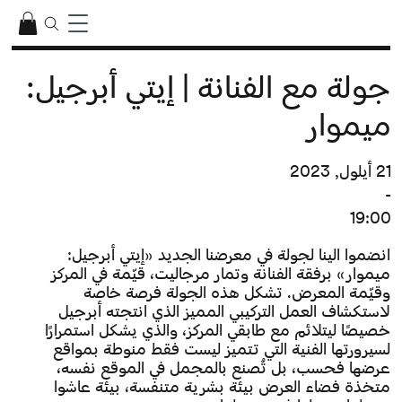
جولة مع الفنانة | إيتي أبرجيل:
ميموار
21 أيلول, 2023
-
19:00
انضموا الينا لجولة في معرضنا الجديد «إيتي أبرجيل:
ميموار» برفقة الفنانة وتمار مرجاليت، قيّمة في المركز
وقيّمة المعرض. تشكل هذه الجولة فرصة خاصة
لاستكشاف العمل التركيبي المميز الذي انتجته أبرجيل
خصيصًا ليتلائم مع طابقي المركز، والذي يشكل استمرارًا
لسيرورتها الفنية التي تتميز ليست فقط منوطة بمواقع
عرضها فحسب، بل تُصنع بالمجمل في الموقع نفسه،
متخذة فضاء العرض بيئة بشرية متنفسة، بيئة عاشوا