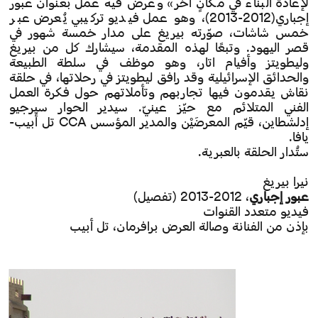
لإعادة البناء في مكانٍ آخر» وعُرض فيه عملٌ بعنوان عبور
إجباري(2012-2013)، وهو عمل فيديو تركيبي يُعرض عبر
خمس شاشات، صوّرته بيريغ على مدار خمسة شهور في
قصر اليهود. وتبعًا لهذه المقدمة، سيشارك كل من بيريغ
وليطويتز وأفيام اتار، وهو موظف في سلطة الطبيعة
والحدائق الإسرائيلية وقد رافق ليطويتز في رحلاتها، في حلقة
نقاش يقدمون فيها تجاربهم وتأملاتهم حول فكرة العمل
الفني المتلائم مع حيّز عينيّ. سيدير الحوار سيرجيو
إدلشطاين، قيّم المعرضَيْن والمدير المؤسس CCA تل أبيب-
يافا.
ستُدار الحلقة بالعبرية.
نيرا بيريغ
عبور إجباري
، 2012-2013 (تفصيل)
فيديو متعدد القنوات
بإذن من الفنانة وصالة العرض برافرمان، تل أبيب