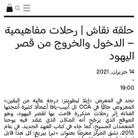
حلقة نقاش | رحلات مفاهيمية
– الدخول والخروج من قصر
اليهود
14 حزيران, 2021
-
19:00
نجد في المعرض «إيلا ليطويتز: درجة عالية من اليقين»
المعروض حاليًّا في CCA تل أبيب-يافا أعمالًا كثيرة أنتجتها
الفنانة إثر رحلات متكررة قامت بها لقصر اليهود، وهو
الموقع الذي يرجّح أنه المكان الذي عَمّد فيه يوحنا
المعمدان المسيحَ، كما جاء في كتاب العهد الجديد. في عام
2013، نسّق المركز معرضًا بعنوان «نيرا بيريغ: كل هذا قابل