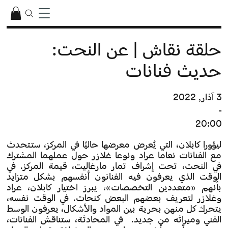
حلقة نقاش | عن النحت:
حديث فنانات
3 آذار, 2022
-
20:00
ليؤورا كابلان، التي يُعرض معرضها حاليًا في المركز، ستتحدث
مع الفنانات نعاما عراد ونوعا غلازر حول عملهما المشترك
في النحت، تحت إشراف تمار مارغاليت، قيمة المركز. في
الوقت الذي يعرفون فيه الفنانون أنفسهم بشكل متزايد
بأنهم «متعددين التخصصات»، يبرز اختيار كابلان، عراد
وغلازر لتعريف بعضهم البعض كنحات. في الوقت نفسه،
يتحرك كل منهن بحرية بين المواد والأشكال، يعرفون الوسط
الفني وميراثه من جديد. في المحادثة، ستناقش الفنانات،