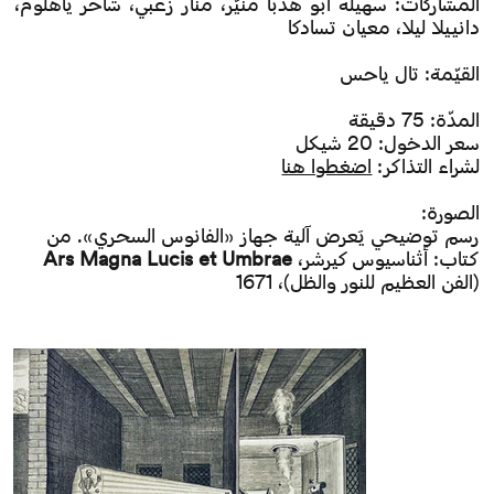
المشاركات: سهيله ابو هدبا منيّر، منار زعبي، شاحر ياهلوم،
دانييلا ليلا، معيان تسادكا
القيّمة: تال ياحس
المدّة: 75 دقيقة
سعر الدخول: 20 شيكل
لشراء التذاكر:
اضغطوا هنا
الصورة:
رسم توضيحي يَعرض آلية جهاز «الفانوس السحري». من
كتاب: أثناسيوس كيرشر،
Ars Magna Lucis et Umbrae
(الفن العظيم للنور والظل)، 1671