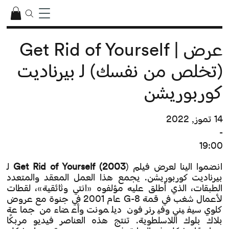
عرض | Get Rid of Yourself
(تخلص من نفسك) لـ بيرناديت
كوربوريشن
14 تموز, 2022
-
19:00
انضموا الينا لعرض فيلم
Get Rid of Yourself (2003
) لـ
بيرناديت كوربوريشن. يجمع هذا العمل المعقد والمتعدد
الطبقات، الذي أطلق عليه مؤلفوه «انتي وثائقية»، لقطات
لأعمال شغب في قمة G-8 عام 2001 في جنوة مع عروض
كلوي سيفيني وفيرنر فون ديلمونت وأعضاء من جماعة
بلاك بلوك اللاسلطوية. تنتج هذه العناصر فيديو مربكًا