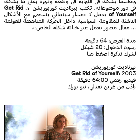
وحاسمًا يشكك في النهاية في وضعه ودوره بقدر ما يشكك
في دور موضوعاته. تكتب بيرناديت كوربوريشن أن
Get Rid
of Yourself
يعمل كـ «مسار سينمائي ينسجم مع الأشكال
الناشئة للمقاومة السياسية داخل الحركة المناهضة للعولمة
... مقال مصور يعمل عبر خيانة شكله الخاص».
مدة العرض: 64 دقيقة
رسوم الدخول: 20 شيكل
لشراء تذكرة
اضغط هنا
بيرناديت كوربوريشن
Get Rid of Yourself،
2003
فيديو رقمي 64:00 دقيقة
بإذن من غرين نفتالي، نيو يورك