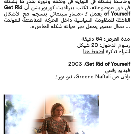
وحاسمًا يشكك في النهاية في وضعه ودوره بقدر ما يشكك
في دور موضوعاته. تكتب بيرناديت كوربوريشن أن
Get Rid
of Yourself
يعمل كـ «مسار سينمائي ينسجم مع الأشكال
الناشئة للمقاومة السياسية داخل الحركة المناهضة للعولمة
... مقال مصور يعمل عبر خيانة شكله الخاص».
مدة العرض: 64 دقيقة
رسوم الدخول: 20 شيكل
لشراء تذكرة
اضغط هنا
2003 ،
Get Rid of Yourself
فيديو رقمي
بإذن من Greene Naftali، نيو يورك