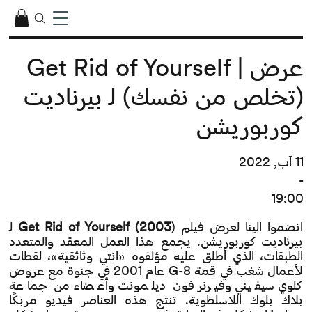
عرض | Get Rid of Yourself
(تخلص من نفسك) لـ بيرناديت
كوربوريشن
11 آب, 2022
-
19:00
انضموا الينا لعرض فيلم
Get Rid of Yourself (2003
) لـ
بيرناديت كوربوريشن. يجمع هذا العمل المعقد والمتعدد
الطبقات، الذي أطلق عليه مؤلفوه «انتي وثائقية»، لقطات
لأعمال شغب في قمة G-8 عام 2001 في جنوة مع عروض
كلوي سيفيني وفيرنر فون ديلمونت وأعضاء من جماعة
بلاك بلوك اللاسلطوية. تنتج هذه العناصر فيديو مربكًا