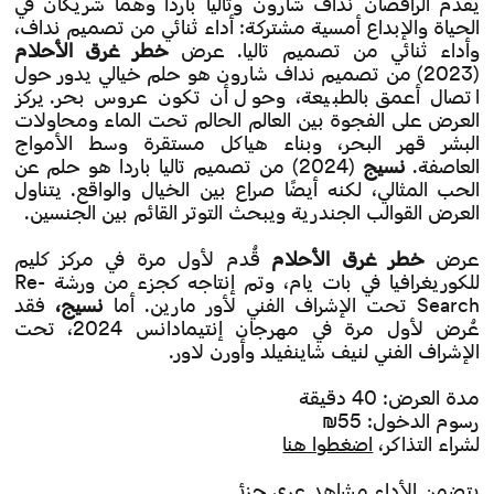
يقدم الراقصان نداف شارون وتاليا باردا وهما شريكان في
الحياة والإبداع أمسية مشتركة: أداء ثنائي من تصميم نداف،
وأداء ثنائي من تصميم تاليا. عرض
خطر غرق الأحلام
(2023) من تصميم نداف شارون هو حلم خيالي يدور حول
اتصال أعمق بالطبيعة، وحول أن تكون عروس بحر. يركز
العرض على الفجوة بين العالم الحالم تحت الماء ومحاولات
البشر قهر البحر، وبناء هياكل مستقرة وسط الأمواج
العاصفة.
نسيج
(2024) من تصميم تاليا باردا هو حلم عن
الحب المثالي، لكنه أيضًا صراع بين الخيال والواقع. يتناول
العرض القوالب الجندرية ويبحث التوتر القائم بين الجنسين.
عرض
خطر غرق الأحلام
قُدم لأول مرة في مركز كليم
للكوريغرافيا في بات يام، وتم إنتاجه كجزء من ورشة Re-
Search تحت الإشراف الفني لأور مارين. أما
نسيج،
فقد
عُرض لأول مرة في مهرجان إنتيمادانس 2024، تحت
الإشراف الفني لنيف شاينفيلد وأورن لاور.
مدة العرض: 40 دقيقة
رسوم الدخول: 55₪
لشراء التذاكر،
اضغطوا هنا
يتضمن الأداء مشاهد عري جزئي.