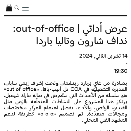
عرض أدائي | out-of-office:
نداف شارون وتاليا باردا
14 تشرين الثاني, 2024
-
19:30
بمبادرة من غاي برنارد ريتشمان وتحت إشراف إيمي سابان،
المديرة التشغيليّة في CCA تل أبيب-يافا. «out of office»
هو سلسلة من الأحداث التي ستُعرض في صالة مارك شيميل.
يرتكز هذا المشروع على النشاطات المتعلّقة بالزمن مثل
الفيديو، الرقص، والأداء. بفضل اهتمام المركز بتخصّصات
ومجالات متعدّدة, تم تصميم «o-o-o» كطريقة لدعم
المشهد الفني المحلي.