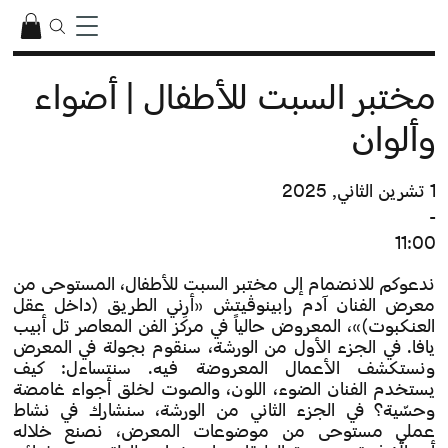
مختبر السبت للأطفال | أضواء
وألوان
1 تشرين الثاني, 2025
-
11:00
ندعوكم للانضمام إلى مختبر السبت للأطفال، المستوحى من
معرض الفنان آدم رابينوڤيتش «أرِني الطريق (داخل عقل
العنكبوت)»، المعروض حالياً في مركز الفن المعاصر تل أبيب
يافا. في الجزء الأول من الورشة، سنقوم بجولة في المعرض
ونستكشف الأعمال المعروضة فيه. سنتساءل: كيف
يستخدم الفنان الضوء، اللون، والصوت لخلق أجواء غامضة
وحسّية؟ في الجزء الثاني من الورشة، سنشارك في نشاط
عملي مستوحى من موضوعات المعرض، نصنع خلاله