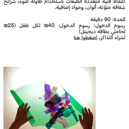
أعمالًا فنية متعددة الطبقات باستخدام طاولة ضوء، شرائح
شفافة ملوّنة، ألوان، ومواد إضافية.
المدة: 90 دقيقة
رسوم الدخول: رسوم الدخول: 40₪ لكل طفل (25₪
لحاملي بطاقة ديجيتل)
لشراء التذاكر،
اضغطوا هنا