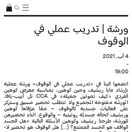
ورشة | تدريب عملي في
الوقوف
4 آب, 2021
-
19:00
انضموا الينا في «تدريب عملي في الوقوف» ورشة عملية
بإرشاد مايا ريشيف وحين كوهين، بمناسبة معرض كوهين
الفردي «كيف تموتين جميلة» في CCA تل أبيب-يافا.
الورشة مفتوحة للجميع ولا تتطلب تحضير مسبق وستركز
على فعاليات جسدية كالوقوف – ممّا عرّفاها كوهين
وريشيف كحالة جسديّة روتينية – والوقوع. اثناء تحضيرهن
للورشة، طرحتا ريشيف وكوهين الأسئلة التالية «هل الجسد
الواقف هو الجسد الممتنع؟ […] هل الوقوف هو تحضير لا-