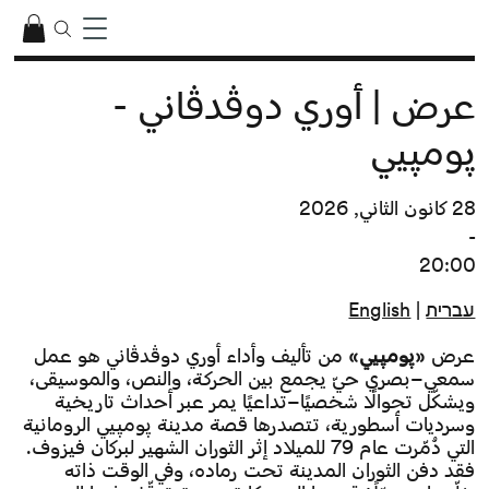
عرض | أوري دوڤدڤاني -
پومپيي
28 كانون الثاني, 2026
-
20:00
עברית
|
English
عرض
«پومپيي»
من تأليف وأداء أوري دوڤدڤاني هو عمل
سمعي–بصري حيّ يجمع بين الحركة، والنص، والموسيقى،
ويشكّل تجوالًا شخصيًا–تداعيًا يمر عبر أحداث تاريخية
وسرديات أسطورية، تتصدرها قصة مدينة پومپيي الرومانية
التي دُمّرت عام 79 للميلاد إثر الثوران الشهير لبركان فيزوف.
فقد دفن الثوران المدينة تحت رماده، وفي الوقت ذاته