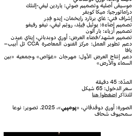
موسيقى أصلية وتصميم صوتي: ياردين ليفي-إلنتَك
دراماتورجيا: ميكا كوبفر
إشراف فني: غاي برنارد رايخمان، إيدو فِدِر
تصميم إضاءة: يوئيل فِيلِد، روتِم ليفي، نيفو رفيفو
تصميم أزياء: بار ألون
تصميم مشهد/فضاء العرض: أوري دوبدباني، إيتاي عيدن
دعم تطوير العمل: مركز الفنون المعاصرة CCA تل أبيب–
يافا
دعم إنتاج العرض الأول: مهرجان «غوّاص» وجمعية «بين
السماء والأرض»
المدّة: 45 دقيقة
سعر الدخول: 65 شيكل
للتذاكر
اضغطوا هنا
الصورة: أوري دوڤدڤاني، «
پومپيي
»، 2025. تصوير: نوعا
سمحيوف شحاف