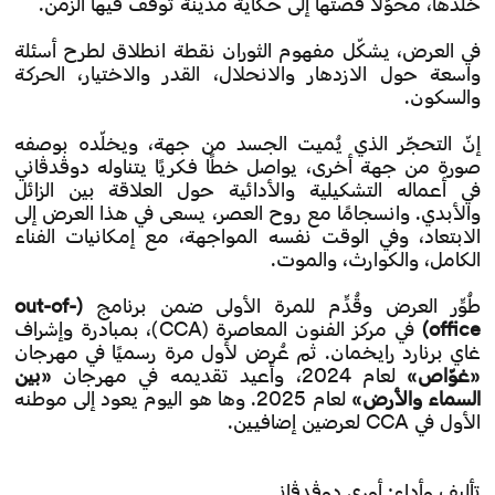
خلّدها، محوّلًا قصتها إلى حكاية مدينة توقّف فيها الزمن.
في العرض، يشكّل مفهوم الثوران نقطة انطلاق لطرح أسئلة
واسعة حول الازدهار والانحلال، القدر والاختيار، الحركة
والسكون.
إنّ التحجّر الذي يُميت الجسد من جهة، ويخلّده بوصفه
صورة من جهة أخرى، يواصل خطًا فكريًا يتناوله دوڤدڤاني
في أعماله التشكيلية والأدائية حول العلاقة بين الزائل
والأبدي. وانسجامًا مع روح العصر، يسعى في هذا العرض إلى
الابتعاد، وفي الوقت نفسه المواجهة، مع إمكانيات الفناء
الكامل، والكوارث، والموت.
طُوِّر العرض وقُدِّم للمرة الأولى ضمن برنامج
(out-of-
office)
في مركز الفنون المعاصرة (CCA)، بمبادرة وإشراف
غاي برنارد رايخمان. ثم عُرض لأول مرة رسميًا في مهرجان
«غوّاص»
لعام 2024، وأعيد تقديمه في مهرجان
«بين
السماء والأرض»
لعام 2025. وها هو اليوم يعود إلى موطنه
الأول في CCA لعرضين إضافيين.
تأليف وأداء: أوري دوڤدڤاني