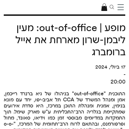
מופע | out-of-office: מעין
ליבמן-שרון מארחת את אייל
ברומברג
17 ביולי, 2024
-
20:00
התוכנית "out-of-office" בניהולו של גיא ברנרד רייכמן,
אמן ומנהל המשרד של CCA תל אביב-יפו, יחד עם מונא
בנימין, אמנית ומנהלת התוכן במרכז, היא סדרת אירועים
שמתקיימת בגלריה הרב־התכליתית ע"ש מארק שימל. תוך
התמקדות במדיומים מבוססי זמן כמו וידיאו, סאונד, מחול
ופרפורמנס, ובהתאם לרוח הרב־תחומית של המרכז, "o-o-