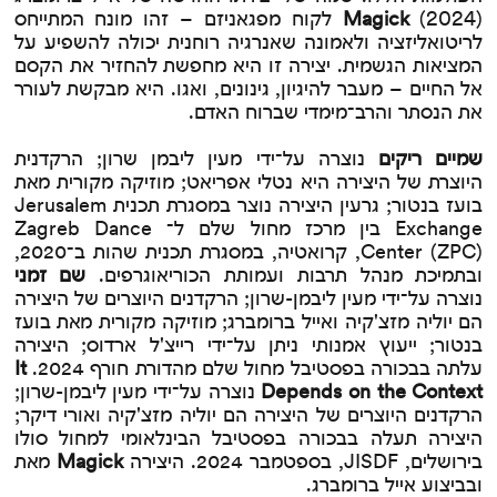
Magick
(2024) לקוח מפגאניזם – זהו מונח המתייחס
לריטואליזציה ולאמונה שאנרגיה רוחנית יכולה להשפיע על
המציאות הגשמית. יצירה זו היא מחפשת להחזיר את הקסם
אל החיים – מעבר להיגיון, גינונים, ואגו. היא מבקשת לעורר
את הנסתר והרב־מימדי שברוח האדם.
שמיים ריקים
נוצרה על־ידי מעין ליבמן שרון; הרקדנית
היוצרת של היצירה היא נטלי אפריאט; מוזיקה מקורית מאת
בועז בנטור; גרעין היצירה נוצר במסגרת תכנית Jerusalem
Exchange בין מרכז מחול שלם ל־ Zagreb Dance
Center (ZPC), קרואטיה, במסגרת תכנית שהות ב־2020,
ובתמיכת מנהל תרבות ועמותת הכוריאוגרפים.
שם זמני
נוצרה על־ידי מעין ליבמן-שרון; הרקדנים היוצרים של היצירה
הם יוליה מזצ'קיה ואייל ברומברג; מוזיקה מקורית מאת בועז
בנטור; ייעוץ אמנותי ניתן על־ידי רייצ'ל ארדוס; היצירה
עלתה בבכורה בפסטיבל מחול שלם מהדורת חורף 2024.
It
Depends on the Context
נוצרה על־ידי מעין ליבמן-שרון;
הרקדנים היוצרים של היצירה הם יוליה מזצ'קיה ואורי דיקר;
היצירה תעלה בבכורה בפסטיבל הבינלאומי למחול סולו
בירושלים, JISDF, בספטמבר 2024. היצירה
Magick
מאת
ובביצוע אייל ברומברג.