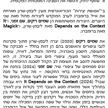
o" שואף לחזק ולטפח את הסצינה האמנותית המקומית.
ב־"אסופת יצירות" הכוריאוגרפית מעין ליבמן-שרון מארחת
את אייל ברומברג לערב המוקדש ליצירות מחול מאת שני
היוצרים. היצירות המשתתפות הן
שמיים ריקים
,
שם זמני
, ו־
It
Depends on the Context
מאת ליבמן-שרון, ו־
Magick
מאת ברומברג.
את
שמיים ריקים
(2020)
יצרה ליבמן-שרון מתוך סקרנות
לגבי ציפורים והאופנים בהם הן זזות בחלל – מכניקה של
התעופה, חיסכון באנרגיה, נחיתה והמראה, דאייה, עופות
משוללי כושר מעוף, ציפורי מים ועוד. ביצירה זו, היא
מחפשת להסב את תשומת לב הקהל לסכנת ההיכחדות של
זנים מסוימים של ציפורי שיר.
שם זמני
(2024) בוחנת את
שאלת האינטימיות בראי התקופה – מה נחוץ על מנת
לקיימה והאם קיימת בכלל אפשרות ליצור אותה בימים של
שבר?
It Depends on the Context
(2024) היא עבודה
בתהליך אשר מתארת מסע העובר דרך נקודות ציון לאורך
שנים ביחסים של אנשים, מתוך רצון לבחון את המתח בין
הדיוק והיכולת הטכנית של רקדנים לבין בדיקה של יחסים
אנושיים בזמן אמת וגילוי של שפה גופנית המכילה את שתי
העולמות הללו. שמה של יצירתו החדשה של אייל ברומברג