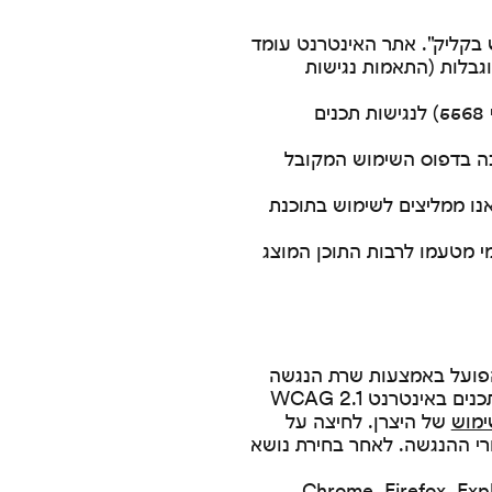
 בקליק". אתר האינטרנט עומד
וגבלות (התאמות נגישות
התאמות הנגישות בוצעו עפ"י המלצות התקן הישראלי (ת"י 5568) לנגישות תכנים
כה בדפוס השימוש המקובל
נו ממליצים לשימוש בתוכנת
י מטעמו לרבות התוכן המוצג
הפועל באמצעות שרת הנגשה
ייעודי. התוכנה מאפשרת לאתר להיצמד להנחיות לנגישות תכנים באינטרנט WCAG 2.1
ימוש
של היצרן. לחיצה על
י ההנגשה. לאחר בחירת נושא
ם: Chrome, Firefox, Explorer 10+, Safari,