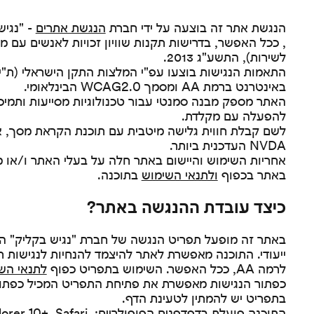
הנגשת אתר זה בוצעה על ידי חברת
הנגשת אתרים
- "נגיש
, ככל האפשר, בדרישות תקנות שוויון זכויות לאנשים עם מ
לשירות), התשע"ג 2013.
באינטרנט ברמת AA ומסמך WCAG2.0 הבינלאומי.
האתר מספק מבנה סמנטי עבור טכנולוגיות מסייעות ותמי
להפעלה עם מקלדת.
לשם קבלת חווית גלישה מיטבית עם תוכנת הקראת מסך, א
NVDA העדכנית ביותר.
אחריות השימוש והיישום באתר חלה על בעלי האתר ו/או מ
באתר בכפוף
ולתנאי השימוש
בתוכנה.
כיצד עובדת ההנגשה באתר?
באתר זה מופעל תפריט הנגשה של חברת "נגיש בקליק" 
לרמה AA, ככל האפשר. השימוש בתפריט כפוף
לתנאי הש
כפתור הנגישות מאפשרת את פתיחת התפריט המכיל כפתור
בתפריט יש להמתין לטעינת הדף.
התוכנה פועלת בדפדפנים הפופולריי