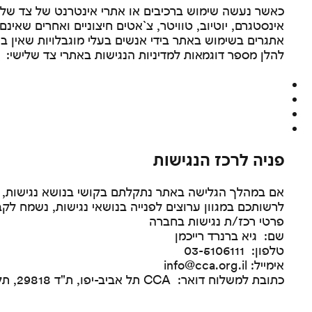
כאשר נעשה שימוש ברכיבים או אתרי אינטרנט של צד שליש
אינסטגרם, יוטיוב, טוויטר, צ`אטים חיצוניים ואחרים שאינם 
אתגרים בשימוש באתר בידי אנשים בעלי מוגבלויות שאין בי
להלן מספר דוגמאות למדיניות הנגישות באתרי צד שלישי:
מד
פניה לרכז הנגישות
אם במהלך הגלישה באתר נתקלתם בקושי בנושא נגישות, 
לרשותכם במגוון ערוצים לפנייה בנושאי נגישות, נשמח לק
פרטי רכז/ת נגישות בחברה
שם: גיא ברנרד רייכמן
טלפון: 03-5106111
אימייל:
info@cca.org.il
כתובת למשלוח דואר: CCA תל אביב-יפו, ת"ד 29818, תל אביב-יפו, 6129702