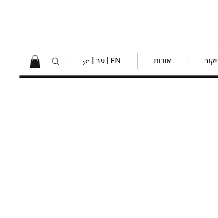
יקור
אודות
EN | עב | عر