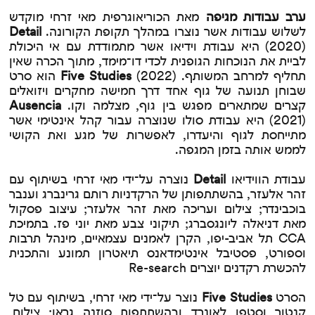
ערב עבודות מגיפה
מאת הכוריאוגרפית מאי זרחי מוקדש
לשלוש עבודות אשר נוצרו במהלך תקופת הקורונה.
Detail
(2020) היא עבודת וידיאו אשר מתמודדת עם אי היכולת
לביית את הנוכחות הגופנית לכדי דו־מימד, מתוך הכרה שאין
תחליף למרחב המשותף.
Five Studies
(2022) הוא סרט
שבוחן תנועה של גוף אחד דרך חמישה מחקרים ויזואלים
קצרים שמתארים מפגש בין גוף, מצלמה וקו.
Ausencia
(2021) היא עבודת סולו שנוצרה עבור קהל אינטימי אשר
מתייחסת לגוף והיעדרו, לאפשרות של מגע ואת הקושי
לממש אותה בזמן המגפה.
עבודת הווידיאו
Detail
נוצרה על־ידי מאי זרחי בשיתוף עם
זהר אלעזר, בהשתתפותן של הרקדניות רותם גרינברג וענבר
בוכבינדר; צילום ועריכה מאת זהר אלעזר; עיצוב פסקול
מאת דניאלה ליונגסברג; תיקוני צבע מאת יוני פז. בתמיכת
CCA תל אביב-יפו, הקרן לאמנים עצמאיים, מינהל תרבות
וספורט, פסטיבל אינטימדאנס תיאטרון תמונע והתכנית
להכשרת רקדנים יוצרים Re-search
הסרט
Five Studies
נוצר על־ידי מאי זרחי, בשיתוף עם טל
קנטור וסטפן לאונרד ובהשתתפות סוזנה גראו; צילום,