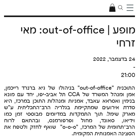
מופע | out-of-office: מאי
זרחי
24 בדצמבר, 2022
-
21:00
התוכנית "out-of-office" בניהולו של גיא ברנרד רייכמן,
אמן ומנהל המשרד של CCA תל אביב-יפו, יחד עם מונא
בנימין ואסראא עאבד, אמניות ומנהלות התוכן במרכז, היא
סדרת אירועים שמתקיימת בגלריה הרב־התכליתית ע"ש
מארק שימל. תוך התמקדות במדיומים מבוססי זמן כמו
וידיאו, סאונד, מחול ופרפורמנס, ובהתאם לרוח
הרב־תחומית של המרכז, "o-o-o" שואף לחזק ולטפח את
הסצינה האמנותית המקומית.