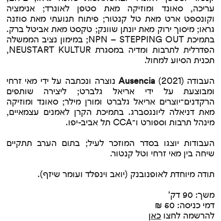
עריכה, סאונד ומוזיקה מאת סטפן לאונרד; אנימציה
וקונספט ארט מאת טל קנטור; פיתוח תנועתי מאת סוזנה
גראו; מיסוך ירוק מאת יונתן שוונק; טקסט מאת אביטל ברק.
בתמיכת NPN – STEPPING OUT; במימון נציב הממשלה
הפדרלית לתרבות ומדיה במסגרת NEUSTART KULTUR,
תכנית הסיוע למחול.
העבודה
(2021)
Ausencia
נוצרה ונכתבה על ידי מאי זרחי
ומבוצעת על ידי אריאל גלברט; ליצירה שותפים
הרקדנים־יוצרים אריאל גלברט ומורן מילר; סאונד ומוזיקה
מאת דניאלה ליונגסברג. בתמיכת הקרן לאמנים עצמאיים,
מינהל תרבות וספורט ו־CCA תל אביב-יפו.
העבודות יוצגו בסדר המוזכר לעיל; בתום הערב תתקיים
שיחה בין מאי זרחי וטל קנטור.
תודה מיוחדת לאופנובנק (יואב וינפלד ועומר שיזף).
משך: 90 דק'
דמי כניסה: 50 ₪
להרשמה לחצו
כאן