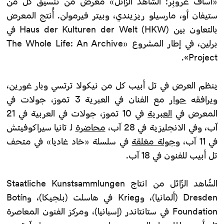
«أساف غروبِر: الشّاهد الزّائل» معرضٌ من تنسيق كل من
ستيفان أو، مارسيلو ريزيندي، وبيتر فيرمولن. أُنتج المعرض
بالتعاون بين Haus der Kulturen der Welt (HKW) في
برلين، في إطار المشروع «The Whole Life: An Archive
Project».
ينظم العرض في تل أبيب كل من نيكولا ترتسي وبار غورين،
ويرافقه
حوار
مع الفنان في العبرية 3 تموز، جولات في
المعرض في
العبرية
في 10 تموز، جولات في العربية في 21
آب، وفي الانجليزية في 28 آب،
محاضرة
لـ تانيا سيراكوفيتش
في 11 آب، و
جولة مغلقة
في سلسلة «خاد غاديا» في متحف
تل أبيب للفنون في 18 آب.
الشّاهد الزّائل من انتاج Staatliche Kunstsammlungen
Dresden (ألمانيا)، وKrieg في هاسلت (بلجيكا)، وBotín
Foundation في ستانتاندر (إسبانيا)، ومركز الفنون المعاصرة