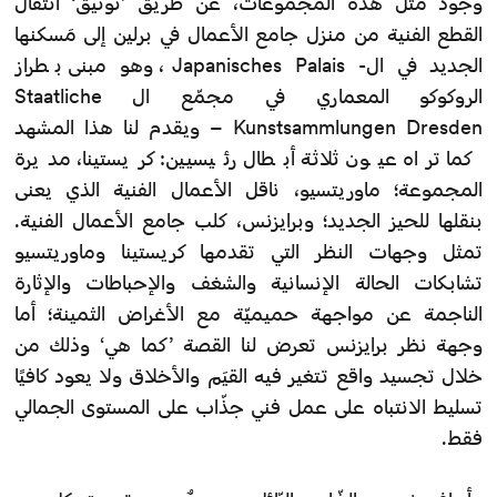
وجود مثل هذه المجموعات، عن طريق ’توثيق‘ انتقال
القطع الفنية من منزل جامع الأعمال في برلين إلى مَسكنها
الجديد في ال- Japanisches Palais، وهو مبنى بطراز
الروكوكو المعماري في مجمّع ال Staatliche
Kunstsammlungen Dresden – ويقدم لنا هذا المشهد
كما تراه عيون ثلاثة أبطال رئيسيين: كريستينا، مديرة
المجموعة؛ ماوريتسيو، ناقل الأعمال الفنية الذي يعنى
بنقلها للحيز الجديد؛ وبرايزنس، كلب جامع الأعمال الفنية.
تمثل وجهات النظر التي تقدمها كريستينا وماوريتسيو
تشابكات الحالة الإنسانية والشغف والإحباطات والإثارة
الناجمة عن مواجهة حميميّة مع الأغراض الثمينة؛ أما
وجهة نظر برايزنس تعرض لنا القصة ’كما هي‘ وذلك من
خلال تجسيد واقع تتغير فيه القيَم والأخلاق ولا يعود كافيًا
تسليط الانتباه على عمل فني جذّاب على المستوى الجمالي
فقط.