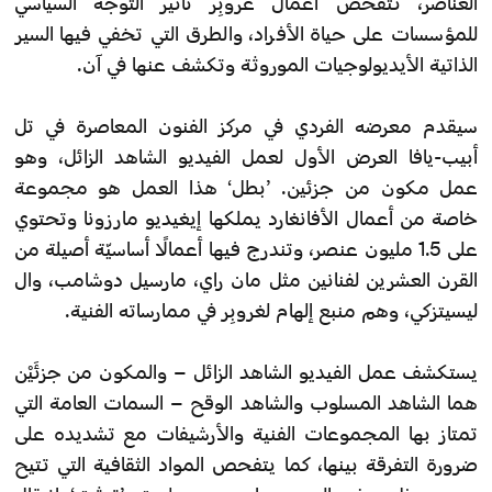
العناصر، تتفحص أعمال غروبِر تأثير التوجه السياسي
للمؤسسات على حياة الأفراد، والطرق التي تخفي فيها السير
الذاتية الأيديولوجيات الموروثة وتكشف عنها في آن.
سيقدم معرضه الفردي في مركز الفنون المعاصرة في تل
أبيب-يافا العرض الأول لعمل الفيديو الشاهد الزائل، وهو
عمل مكون من جزئين. ’بطل‘ هذا العمل هو مجموعة
خاصة من أعمال الأفانغارد يملكها إيغيديو مارزونا وتحتوي
على 1.5 مليون عنصر، وتندرج فيها أعمالًا أساسيّة أصيلة من
القرن العشرين لفنانين مثل مان راي، مارسيل دوشامب، وال
ليسيتزكي، وهم منبع إلهام لغروبِر في ممارساته الفنية.
يستكشف عمل الفيديو الشاهد الزائل – والمكون من جزئَيْن
هما الشاهد المسلوب والشاهد الوقح – السمات العامة التي
تمتاز بها المجموعات الفنية والأرشيفات مع تشديده على
ضرورة التفرقة بينها، كما يتفحص المواد الثقافية التي تتيح