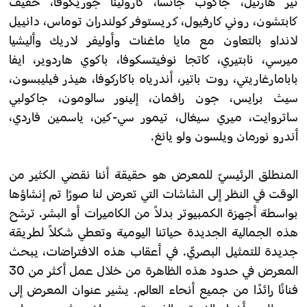
نير هارئيل، جاكوب جانسا، كارولينا جوريكوفا، حفيف
كابتشون، روني كارفيول، كريستوفر كولندران توماس، دانييل
لانداو بالتعاون مع مايا ماغنات وأوليفر لاريك وأليشيا
ميرسي، نابتيري، كاتجا نوفيتسكوفا، باكوي هاردوير، ايفا
بابامارغاريتي، روت باتير، أندرياه باكاركوفا، هيذر فيليبسون،
سيث برايس، جون رافمان، إلينور سالومون، جاكولبي
ساتروايت، ميري سيغال، تيمور سي-كين، ياسمين فاردي،
أندرو نورمان ويلسون ولو يانغ.
المنطلق الرئيسيّ للمعرض هو حقيقة أننا نقضي الكثير من
الوقت في النظر إلى الشاشات التي تعرض لنا صورًا تم إنشاؤها
بواسطة أجهزة الكمبيوتر بدلاً من الكاميرات أو البشر. ترشح
هذه الجمالية الجديدة حياتنا اليومية وتعطي شكلاً لطريقة
جديدة للتمثيل البصريّ. في أعقاب هذه الافتراضات، يبحث
المعرض في حدود هذه الظاهرة من خلال عمل أكثر من 30
فنانًا رائدًا من جميع أنحاء العالم. يشير عنوان المعرض إلى