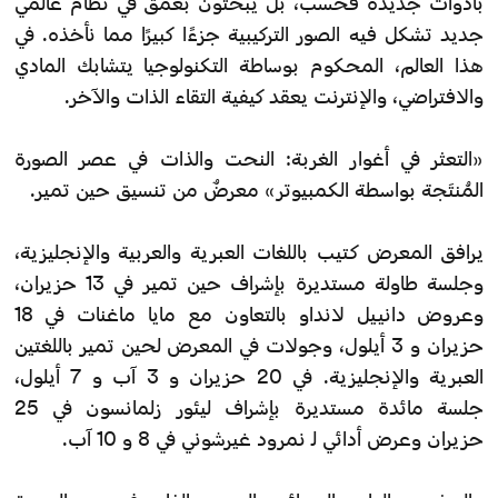
بأدوات جديدة فحسب، بل يبحثون بعمق في نظام عالمي
جديد تشكل فيه الصور التركيبية جزءًا كبيرًا مما نأخذه. في
هذا العالم، المحكوم بوساطة التكنولوجيا يتشابك المادي
والافتراضي، والإنترنت يعقد كيفية التقاء الذات والآخر.
«التعثر في أغوار الغربة: النحت والذات في عصر الصورة
المُنتَجة بواسطة الكمبيوتر» معرضٌ من تنسيق حين تمير.
يرافق المعرض كتيب باللغات العبرية والعربية والإنجليزية،
وجلسة طاولة مستديرة بإشراف حين تمير في 13 حزيران،
وعروض دانييل لانداو بالتعاون مع مايا ماغنات في 18
حزيران و 3 أيلول، وجولات في المعرض لحين تمير باللغتين
العبرية والإنجليزية. في 20 حزيران و 3 آب و 7 أيلول،
جلسة مائدة مستديرة بإشراف ليئور زلمانسون في 25
حزيران وعرض أدائي لـ نمرود غيرشوني في 8 و 10 آب.