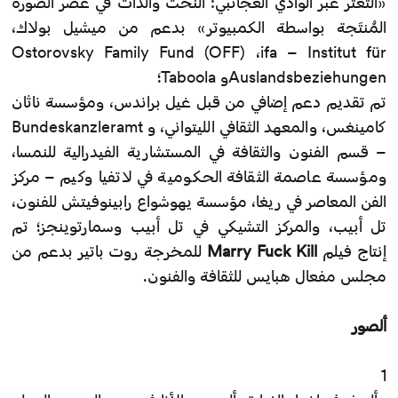
«التعثر عبر الوادي العجائبي: النحت والذات في عصر الصورة
المُنتَجة بواسطة الكمبيوتر»
بدعم من ميشيل بولاك،
Ostorovsky Family Fund (OFF) ،ifa – Institut für
Auslandsbeziehungenو Taboola؛
تم تقديم دعم إضافي من قبل غيل براندس، ومؤسسة ناثان
كامينغس، والمعهد الثقافي الليتواني، و Bundeskanzleramt
– قسم الفنون والثقافة في المستشارية الفيدرالية للنمسا،
ومؤسسة عاصمة الثقافة الحكومية في لاتفيا وكيم – مركز
الفن المعاصر في ريغا، مؤسسة يهوشواع رابينوفيتش للفنون،
تل أبيب، والمركز التشيكي في تل أبيب وسمارتوينجز؛ تم
إنتاج فيلم
Marry Fuck Kill
للمخرجة روت باتير بدعم من
مجلس مفعال هبايس للثقافة والفنون.
ألصور
1