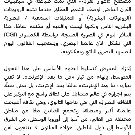
مصطلح «أغوار الغربة» الذي تمت صياغته في سبعينيات
القرن الماضي لوصف الشعور المقلق عندما تشبه الروبوتات
(الروبوتات البشرية) أو التمثيلات السمعية / البصرية
البشرية الناس ولكنها ليست واقعية أو مقنعة تمامًا. هذا
التنافر اليوم في الصورة المنتجة بواسطة الكمبيوتر (CGI)
التي تشكل الآن عالمنا البصري، ويستجيب الفنانون اليوم
للمشهد البصري الناتج ويفككونه.
يُدرَك المعرض كتسليط الضوء الأساسي على هذا التحول
المتوسط، بإلهام من تيار «فن ما بعد الإنترنت». لا تعني
عبارة «ما بعد الإنترنت» عالمًا بعد الإنترنت، بل تعني عملًا
يتم إجراؤه في عالم متشابك على نطاق واسع مع التركيز على
الثقافة البصريّة التي هي نتاجها الثانوي، وهي ثقافة أصبحت
عالمية أكثر ومتصلة، وتجمع الفنانين معًا من مناطق
مختلفة من العالم، من آسيا إلى أوروبا الوسطى، من الشرق
الأوسط إلى دول البلطيق. هؤلاء الفنانون لا ينتجون الفن