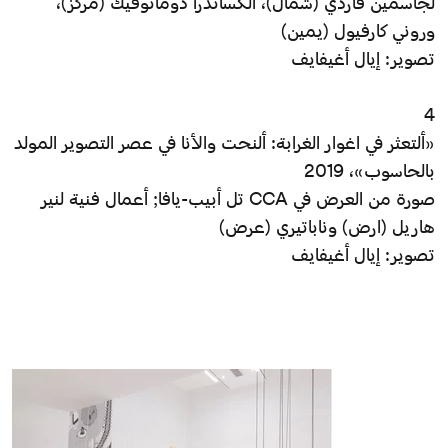
لجاسمين فاردي (شمال)، ألكساندرا دومانوفيك (مركز)،
وروني كارفيول (يمين)
تصوير: إيال أغيفايف
4
«ألتعثر في اغوار الغرابة: ألنحت والأنا في عصر التصوير المولد
بالحاسوب»، 2019
صورة من العرض في CCA تل أبيب-يافا; أعمال فنية لنير
هاريل (ارض) وناباتيري (عرض)
تصوير: إيال أغيفايف