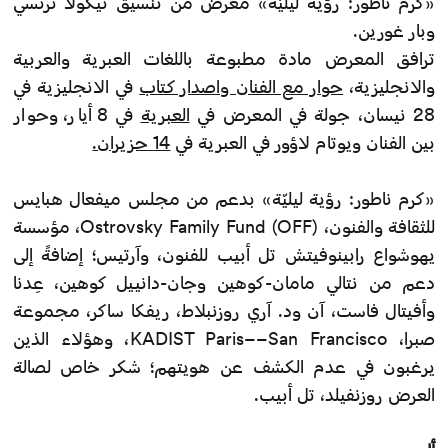
«كرم ناطور: رؤية ليليّة» معرضٌ من تنسيق نيكولا ترتسي
وبار غورين.
ترافق المعرض مادة مطبوعة باللغات العبرية والعربية
والانجليزية،
حوار مع الفنان واصدار كتاب
في الانجليزية في
28 نيسان، جولة في المعرض في
العبرية
في 8 أيار، وحوار
بين الفنان ويوتام لاؤور في العبرية في
14 حزيران.
«كرم ناطور: رؤية ليليّة» بدعم من مجلس ميفعال هبايس
للثقافة والفنون، Ostrovsky Family Fund (OFF)، مؤسسة
يهوشواع رابينوفيتش تل أبيب للفنون، وآرتيس؛ إضافةً إلى
دعم من نتالي مامان-كوهين وجان-دانييل كوهين، عِدنا
وأفيتال فاست، آن ود. آري روزنبلاط، ريفكا ساكر، مجموعة
صبرا، KADIST Paris––San Francisco، وهؤلاء الذين
يرغبون في عدم الكشف عن هويتهم؛ شكر خاص لصالة
العرض روزنفيلد، تل أبيب.