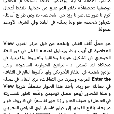
مباشر. أعماله أدائية ويقدمها دائمًا باستخدام الكاميرا
بوصفها «مصفاةً» يفلتر المواضيع من خلالها. تلتقط أعمال
كرم ناطور عناصر بارزة من شخصه بغرض طرح أسئلة
تتجاوز شخصه هو وما يمثّله في البلاد وفي الشرق الأوسط
عمومًا.
هو عملٌ كُلّف الفنان بإنتاجه من قبل مركز الفنون
View
المعاصرة تل أبيب-يافا، ويتناول اهتمام الفنان في دور اللغة
الجوهري في تشكيل هويتنا وخلقها وتغييرها وتفتيتها. في
محاكاة لما يُسمى بـ «البرامج الحوارية الساهرة»، وهي
برامج شعبية في التلفاز الأمريكي ولها تأثيرها البالغ في الثقافة
Enter the
الغربية وغيرها من الثقافات، نرى الفنان في عمله
في مقابلة حوارية. يأخذ هذا الحوار منعطفًا غريبًا
View
واضعًا المُحاور (وهو ممثل كوميدي وظّفه ناطور للمشاركة
في العمل) وضيف الحوار (ناطور نفسه) في ظروف غير
مريحة. يلمّح الفيديو إلى فيلم غاسبار نوي الدرامي التجريبي