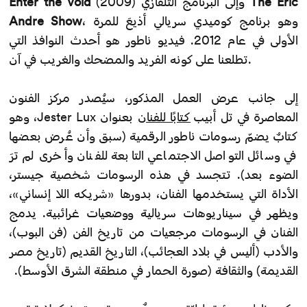
The Eric
(2009) وإلى البرنامج التلفازي
Enter the Void
، وهو برنامج كوميدي سريالي أذيعَ للمرة
Andre Show
الأولى في عام 2012. فيديو ناطور هو أحدث النوافذ التي
تطلعنا على كونه الفريد والمضحك والغريب في آن.
إلى جانب عرض العمل المذكور، سيُصدر مركز الفنون
المعاصرة في تل أبيب
كتابًا للفنان
بعنوان Jester Lux، وهو
كتابٌ يضمّ رسومات ناطور الرقمية (سبق وأن عُرض بعضها
في وسائل التواصل الاجتماعي التابعة للفنان وأخرى لم ترَ
الضوء بعد). تتجسد في هذه الرسومات شخصية جيستر،
الأداة التي يستخدمها الفنان، بدورها «شريكه اللا إنساني»،
ويظهر في سيناريوهات سريالية ووضعيات غرائبية. يدمج
الفنان في الرسومات مرجعيات من تاريخ الفن (فن البوب)،
والأدب (أليس في بلاد العجائب)، التاريخ القديم (تاريخ مصر
القديمة) والثقافة (صورة الحمار في منطقة الشرق الأوسط).