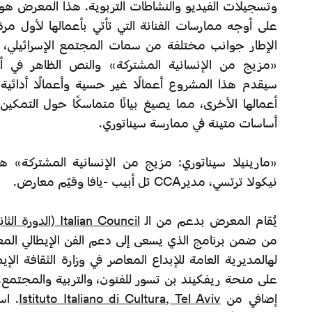
وتسجيلات الفيديو والنشاطات التربوية. هذا المعرض هو
على أوجه ممارسات الفنانة التي تأتي بأعمالها لأول مرة 
الإطار جوانب مختلفة من سمات المجتمع الإسرائيلي، 
«مزيج من الإنسانية المشتركة» والنص الظاهر في أحد
سيقدم هذا المشروع أعمالًا غير حسية وأعمالًا أدائية
أعمالها الأخرى، مما يصيغ بيانًا متماسكًا حول التمكين 
أساسات متينة في ممارسة سيناتوري.
«مارينيلا سيناتوري: مزيج من الإنسانية المشتركة»
نيكولا ترتسي، مديرCCA تل أبيب -يافا وقيّم معارض.
يُقام المعرض بدعم من الـ
Italian Council (الدورة الثانية عشر، عام 2023)
من ضمن برنامج الذي يسعى إلى دعم الفن الإيطالي المعا
لهالمديرية العامة للإبداع المعاصر في وزارة الثقافة ال
على منحة ريفكيند بن تسور للفنون، والتربية والمجتم
إضافي من
Istituto Italiano di Cultura, Tel Aviv
. اس