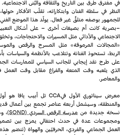
في مفترق طرق بين التاريخ والثقافة والبُنى الاجتماعية.
النظر في سلطة الفنان وابتكاراته، تقلّب الأفكار حولها
للجمهور بوصفه متلقٍّ غير فعال. يولّد هذا الموضع الفني 
–بصرية كانت أم بصيغات أخرى – على أشكال التعبير ا
الاجتماعي والأدائي مثل المسيرات والاحتجاجات، وتخلق 
«المجالات المرموقة» مثل المسرح والرقص والموسي
الربط، تستحوذ الفنانة وتتلاعب بالأنظمة والسياسات ب
على طرح نقد إيجابي للجانب السياسي للممارسات الجما
الذي يلعبه وقت المتعة والفراغ مقابل وقت العمل 
والمعاصر.
معرض سيناتوري الأول فيCCA تل أبيب 
والمنطقة، وسيشمل أربعة عناصر تجمع بين أعمال قديم
نسخة جديدة من
مدرسة الرقص السردي (SOND)
، و
ومجموعات عدة في حدث احتفالي يمزج بين تصميم 
العمل الجماعي والفردي، الحرفيّين والهواة (تنضم هذ