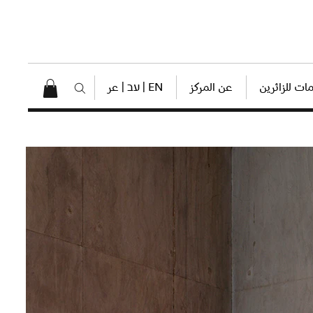
ات للزائرين
عن المركز
EN | עב | عر