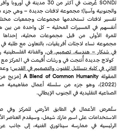
لـSOND عُرضت في أكثر من 30 مدينة في 
والجنوبية وآسيا)؛ مجموعة لافتات جديدة – وهي جزء 
تفسير لافتات تستخدمها مجموعات وجمعيات مختلفة 
أنفسهم في المسيرات المحلية – كل واحدة من بين هذ
للمرة الأولى من قبل مجموعات محلية، إحداه
مجموعة نساء لاجئات أفريقيات، بالتعاون مع طلبة في
في شنكار – هندسة. تصميم. فن.
والفنانة الفلسطينية 
كولاج جديدة أُنتجت في ورشات أُقيمت في المركز مع 
الثاني في كلية بتسلئيل للفنون والتصميم في القدس
؛ وعم
المقولة
A Blend of Common Humanity
[مزيج من ا
(2022)، وهو جزء من سلسلة أعمال مفاهيمية م
الصناعية التقليدية في الجنوب الإيطالي.
ستُعرض الأعمال في الطابق الأرضي للمركز وفي ص
الاستخدامات على اسم مارك شيمل، وسيقدم العناصر الأر
الرئيسية في ممارسة سيناتوري الفنية، إلى جانب عرض