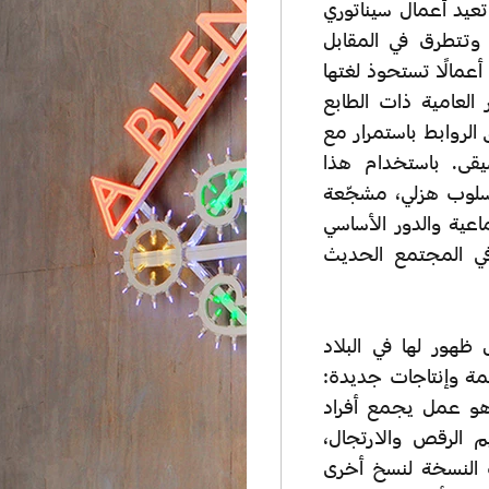
 تعيد أعمال سيناتوري
، وتتطرق في المقابل
أعمالًا تستحوذ لغتها
لعامية ذات الطابع
الروابط باستمرار مع
قى. باستخدام هذا
أسلوب هزلي، مشجّعة
عية والدور الأساسي
في المجتمع الحديث
يافا هو أول ظهور لها في البلاد
ة وإنتاجات جديدة:
هو عمل يجمع أفراد
الرقص والارتجال،
ه النسخة لنسخ أخرى