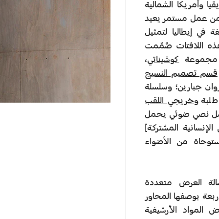
أوروبا وأفريقيا وأمريكا الشمالية
من عمل مستمر يعيد
في إيطاليا لتمثيل
ه اللافتات صُمّمت
ا مجموعة
كوشيناتي
،
قسم تصميم النسيج
روان جبارين؛ وسلسلة
طلبة و
خريجي اللقب
ل نصي ضوئي يحمل
لإنسانية المشتركة]
ستوحاة من الأضواء
الة العرض متعددة
بعة بوصفها المحاور
 المواد الأرشيفية