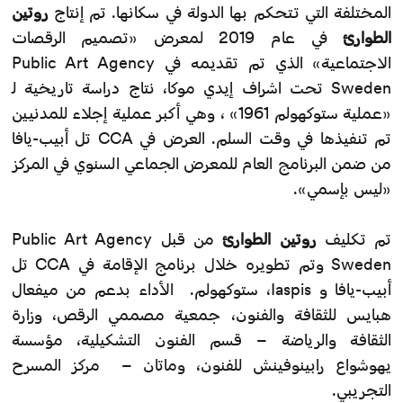
المختلفة التي تتحكم بها الدولة في سكانها. تم إنتاج
روتين
الطوارئ
في عام 2019 لمعرض «تصميم الرقصات
الاجتماعية» الذي تم تقديمه في Public Art Agency
Sweden تحت اشراف إيدي موكا، نتاج دراسة تاريخية لـ
«عملية ستوكهولم 1961» ، وهي أكبر عملية إجلاء للمدنيين
تم تنفيذها في وقت السلم. العرض في CCA تل أبيب-يافا
من ضمن البرنامج العام للمعرض الجماعي السنوي في المركز
«ليس بإسمي».
تم تكليف
روتين الطوارئ
من قبل Public Art Agency
Sweden وتم تطويره خلال برنامج الإقامة في CCA تل
أبيب-يافا و Iaspis، ستوكهولم. الأداء بدعم من ميفعال
هبايس للثقافة والفنون، جمعية مصممي الرقص، وزارة
الثقافة والرياضة – قسم الفنون التشكيلية، مؤسسة
يهوشواع رابينوفينش للفنون، وماتان – مركز المسرح
التجريبي.