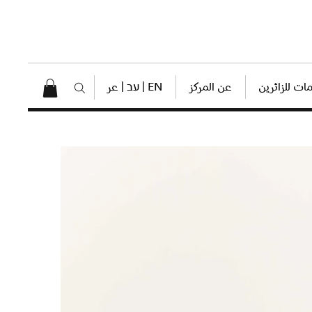
ات للزائرين
عن المركز
EN | עב | عر