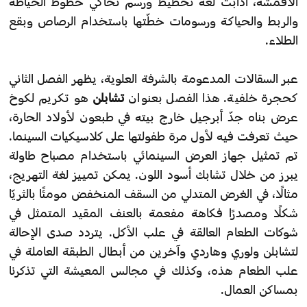
الأقمشة، أذابت لغة تخطيط ورسم تحاكي خطوط الخياطة
والربط والحياكة ورسومات خطّتها باستخدام الرصاص وبقع
الطلاء.
عبر السقالات المدعومة بالشرفة العلوية، يظهر الفصل الثاني
كحجرة خلفية. هذا الفصل بعنوان
تشابلن
هو تكريم لكوخ
عرض بناه جدّ أبرجيل خارج بيته في طبعون لأولاد الحارة،
حيث تعرفت فيه لأول مرة طفولتها على كلاسيكيات السينما.
تم تمثيل جهاز العرض السينمائي باستخدام مصباح طاولة
يبرز من خلال تشابك أسود اللون. يمكن تمييز لغة التهريج،
مثالًا، في الغرض المتدلي من السقف المنخفض مومئًا بالثريّا
شكلًا ومصدرًا فكاهة مفعمة بالعنف المقيد المتمثل في
شوكات الطعام العالقة في علب الأكل. يتردد صدى الإحالة
لتشابلن ولوري وهاردي وآخرين من أبطال الطبقة العاملة في
علب الطعام هذه، وكذلك في مجالس المعيشة التي تذكرنا
بمساكن العمال.