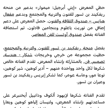
حظي المعرض «إيتي أبرجيل: ميموار» بدعم من منحة
ريفكيند بن تسور للفنون والتربية والمجتمع وبدعم
مفعال
هبايس – صندوق الثقافة والفنون
. حصل المعرض على دعم
إضافي من نوريت ياغلوم وبنجامين فادلون. تم استضافة
الفنانة بفضل
صندوق آوتست للفن المعاصر
.
بفضل
منحة ريفكيند بن تسور للفنون والتربية والمجتمع
،
حظيت مجموعة من خرجي وخريجات
شنكار - هندسة.
تصميم. فن.
بالمشاركة بإنشاء المعرض. تقدم الفنانة خالص
شكرها لكل واحد وواحدة منهم – أدير كوهين، شير كوهين،
نوعا مور، وماسة عومر، كما تشكر إيريس ريفكيند بن تسور
وعيران بن تسور.
تقدم الفنانة شكرها لإيهود ألكوف ودانييل أيخنبرغر على
مساعدتهم بإنشاء المعرض، ولنيسان إلياهو كوهين ويعارا