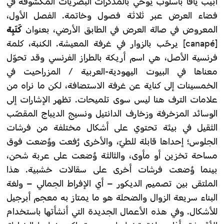
أبيب يافا بأسلوب يوحي بالمذكرات البصريات المكشوفة في
فضاء العرض عبر ثلاثة فصول وخاتمة. الفصل الأول،
المعروض في صالة العرض في الطابق الأرضي، بعنوان
كَنَبِة
[canapé] يرحّب
بالزوار في غرفة المعيشة. الكنبة، كلمة
فرنسية الأصل، هي اسم أريكة بالطراز الفرنسي وقد تحوّل
معناها في البيوت اليهودية-العربية / المزراحيت في
الخمسينات إلى كناية عن غرفة الاستضافة، لكن ما نراه من
علامات الترف هنا ليس سوى تلميحات. تظهر الإشارات إلى
الوسائد المزخرفة وزخارف الدانتيل ونسيج الديباج المقصّب
الثقيل في بيئة تحتوي على أشكال مختلفة من فرشات
الجلوس؛ إحداها قابلة للطيّ، والأخرى رُفعت ووُضعت فوق
مساحة تخزين أو مأوى، والثالثة وُضعت على عربة شحن،
بينما وُضعت فرشات أخرى على سقالات خشبية. هذا
الملتقى بين تصميم الديكور – أي الإفراط الجمالي – ولغة
البناء سريعة الزوال والضحلة هو ما يمتاز به معجم أبرجيل
للأشكال. وفي هذه الأعمال الجديدة التي أنشأتها باستخدام