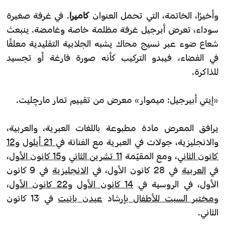
وأخيرًا، الخاتمة، التي تحمل العنوان
كاميرا
. في غرفة صغيرة
سوداء، تعرض أبرجيل غرفة مظلمة خاصة وغامضة. ينبعث
شعاع ضوء عبر نسيج محاك يشبه الجلابية التقليدية معلقًا
في الفضاء، فيبدو التركيب كأنه صورة فارغة أو تجسيد
للذاكرة.
«إيتي أبيرجيل: ميموار» معرض من تقييم تمار مارچليت.
يرافق المعرض مادة مطبوعة باللغات العبرية، والعربية،
والانجليزية، جولات في العبرية مع الفنانة في
21 أيلول
و
12
كانون الثاني
، ومع المقيّمة
11 تشرين الثاني
و
15 كانون الأول
،
في
العربية
في 28 كانون الأول، في
الانجليزية
في 9 كانون
الأول، في الروسية في
14 كانون الأول
و
22 كانون الأول
،
و
مختبر السبت للأطفال
بإرشاد
عيدن بانيت
في 13 كانون
الثاني.