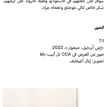
سوفر على عملهم في الأستوديو ولفيلا ماروك على كرمهم.
شكر خاص لتالي بلومناو ونعماه عراد.
الصور
7-1
«إيتي أبرجيل: ميموار»، 2023
صور من العرض في CCA تل أبيب-يافا
تصوير: إيال أغيفايف