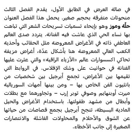
في صالة العرض في الطابق الأول، يقدم الفصل الثالث
منحوتات متفرقة بحجم صغير. يحمل هذا الفصل العنوان
حلّة وموز
وهو بإيحاء تسميات تسريحات الشعر التي تباهت
بها نساء الحي الذي عاشت فيه الفنانة. يتردد صدى العالم
العاطفي ذاته في الأغراض المعروضة مثل الحقائب وأحذية
الكعب العالي المعروضة هنا بأشكال عدّة، أغراض مزيفة
تحاكي اكسسوارات عالم «الأزياء الراقية» والتي عثرت عليها
الفنانة في حوانيت على وشك الإفلاس. في الروابط التي
تقيمها بين الأغراض، تجمع أبرجيل بين شخصيات من
بانثيون الفن الخاص بها – ومن بينها أمهات السوريالية
ميرت أوبنهايم وصوفي توبر إرب – وتجاورهما مع بطلات
وأبطال من مشهد طفولتها. باستخدام الأغراض والحيل
المادية البسيطة، تنجح أبرجيل بجمع قصاصات من حياتها
عن الشوق والأحلام والمحاولات الفاشلة والانتصارات
الصغيرة إلى جانب الأخطاء.