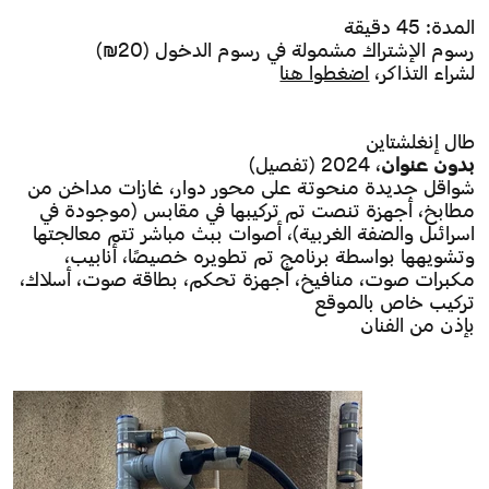
المدة: 45 دقيقة
رسوم الإشتراك مشمولة في رسوم الدخول (20₪)
لشراء التذاكر،
اضغطوا هنا
طال إنغلشتاين
بدون عنوان
، 2024 (تفصيل)
شواقل جديدة منحوتة على محور دوار، غازات مداخن من
مطابخ، أجهزة تنصت تم تركيبها في مقابس (موجودة في
اسرائىل والضفة الغربية)، أصوات ببث مباشر تتم معالجتها
وتشويهها بواسطة برنامج تم تطويره خصيصًا، أنابيب،
مكبرات صوت، منافيخ، أجهزة تحكم، بطاقة صوت، أسلاك،
تركيب خاص بالموقع
بإذن من الفنان