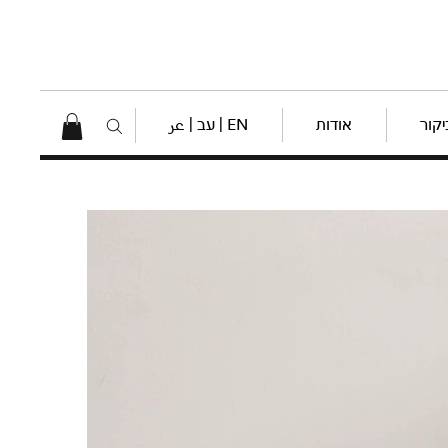
יקור
אודות
EN | עב | عر